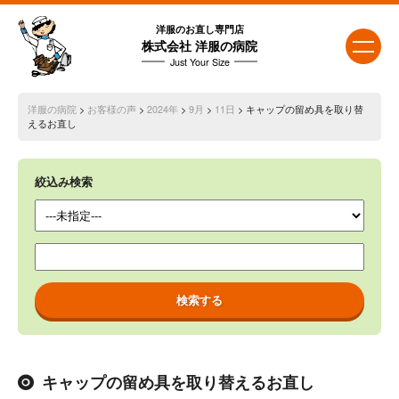
洋服のお直し専門店
株式会社 洋服の病院
Just Your Size
洋服の病院
>
お客様の声
>
2024年
>
9月
>
11日
> キャップの留め具を取り替
えるお直し
絞込み検索
キャップの留め具を取り替えるお直し