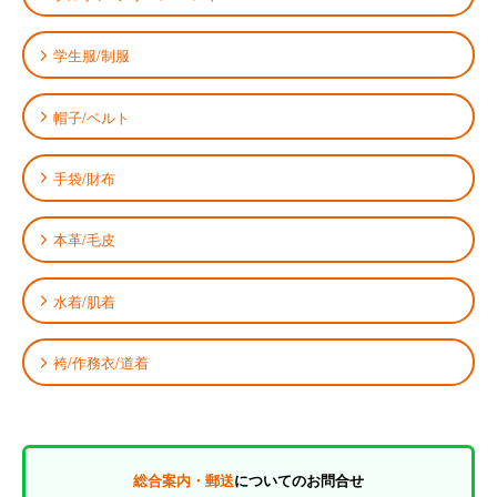
学生服/制服
帽子/ベルト
手袋/財布
本革/毛皮
水着/肌着
袴/作務衣/道着
総合案内・郵送
についてのお問合せ