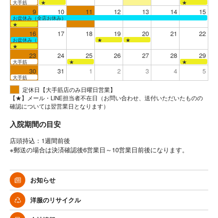
大手筋
★
★
9
10
11
12
13
14
15
お盆休み（全店お休み）
★
16
17
18
19
20
21
22
お盆休み（全店お休み）
★
★
★
23
24
25
26
27
28
29
大手筋
★
★
30
31
1
2
3
4
5
大手筋
定休日【大手筋店のみ日曜日営業】
【★】メール・LINE担当者不在日（お問い合わせ、送付いただいたものの
確認については翌営業日となります）
入院期間の目安
店頭持込：1週間前後
※郵送の場合は決済確認後6営業日～10営業日前後になります。
お知らせ
洋服のリサイクル