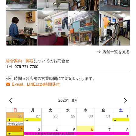
店舗一覧を見る
総合案内・郵送
についてのお問合せ
TEL
075-771-7700
受付時間 ※各店舗の営業時間にて対応いたします。
E-mail、LINEは24時間受付
2026年 8月
日
月
火
水
木
金
土
26
27
28
29
30
31
1
★
★
★
大手筋店のみ営業
2
3
4
5
6
7
8
★
クイック料金が別途追加される期間