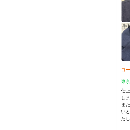
コ
東京
仕
し
ま
い
た