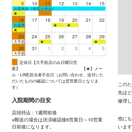
9
10
11
12
13
14
15
お盆休み（全店お休み）
★
16
17
18
19
20
21
22
お盆休み（全店お休み）
★
★
★
23
24
25
26
27
28
29
大手筋
★
★
30
31
1
2
3
4
5
大手筋
定休日【大手筋店のみ日曜日営
業】 【★】メー
ル・LINE担当者不在日（お問い合わせ、送付いた
だいたものの確認については翌営業日となりま
このた
す）
先ほど
入院期間の目安
修理し
店頭持込：1週間前後
他にも
※郵送の場合は決済確認後6営業日～10営業
日前後になります。
います