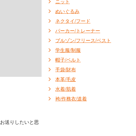
ニット
ぬいぐるみ
ネクタイ/フード
パーカー/トレーナー
ブルゾン/フリース/ベスト
学生服/制服
帽子/ベルト
手袋/財布
本革/毛皮
水着/肌着
袴/作務衣/道着
にお送りしたいと思