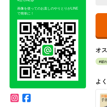
画像を使ってのお直しのやりとりがLINE
で簡単に！
オ
破
よ