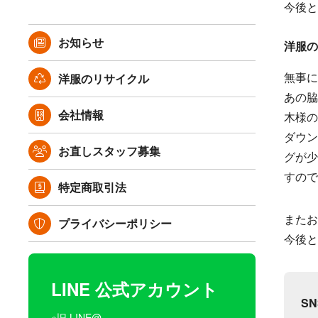
今後と
お知らせ
洋服の
無事に
洋服のリサイクル
あの脇
会社情報
木様の
ダウン
お直しスタッフ募集
グが少
すので
特定商取引法
またお
プライバシーポリシー
今後と
LINE 公式アカウント
S
※旧 LINE@