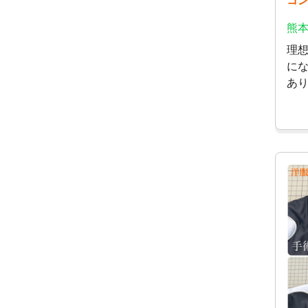
熊本
理
に
あ