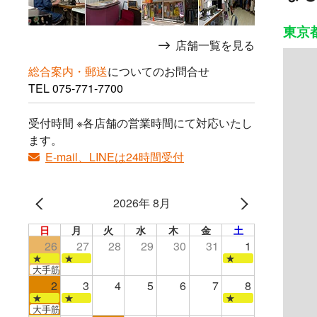
東京
店舗一覧を見る
総合案内・郵送
についてのお問合せ
TEL
075-771-7700
受付時間 ※各店舗の営業時間にて対応いたし
ます。
E-mail、LINEは24時間受付
2026年 8月
日
月
火
水
木
金
土
26
27
28
29
30
31
1
★
★
★
大手筋店のみ営業
2
3
4
5
6
7
8
★
★
★
大手筋