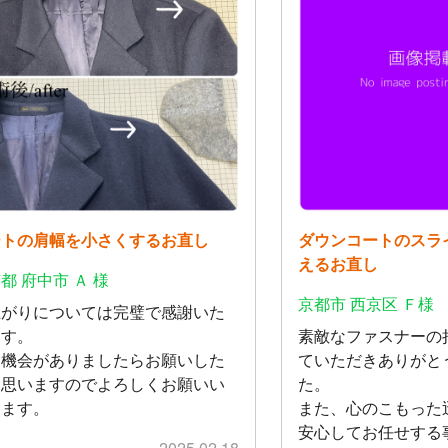
ートの肩幅を小さくするお直し
ダウンコートのスラ
えるお直し
都 府中市 Ａ 様
京都市 西京区 Ｆ様
上がりについては完璧で感謝いた
ます。
素敵なファスナーの
た機会がありましたらお願いした
ていただきありがと
と思いますのでよろしくお願いい
た。
します。
また、心のこもった
安心してお任せする
2025.02.18