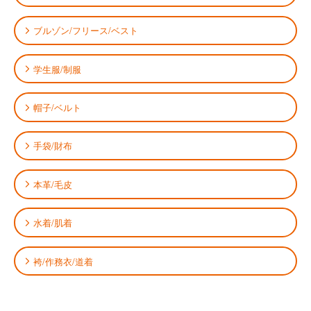
ブルゾン/フリース/ベスト
学生服/制服
帽子/ベルト
手袋/財布
本革/毛皮
水着/肌着
袴/作務衣/道着