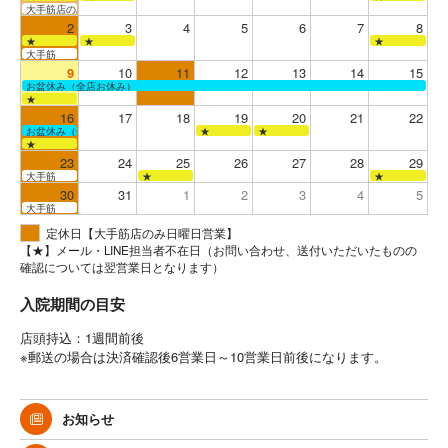
大手筋店のみ営業
2
3
4
5
6
7
8
★
★
★
大手筋
9
10
11
12
13
14
15
お盆休み（全店お休み）
★
16
17
18
19
20
21
22
お盆休み（全店お休み）
★
★
★
23
24
25
26
27
28
29
大手筋
★
★
30
31
1
2
3
4
5
大手筋
定休日【大手筋店のみ日曜日営業】
【★】メール・LINE担当者不在日（お問い合わせ、送付いただいたものの
確認については翌営業日となります）
入院期間の目安
店頭持込：1週間前後
※郵送の場合は決済確認後6営業日～10営業日前後になります。
お知らせ