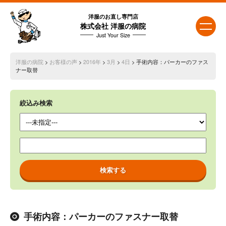
洋服のお直し専門店
株式会社 洋服の病院
Just Your Size
洋服の病院
>
お客様の声
>
2016年
>
3月
>
4日
> 手術内容：パーカーのファス
ナー取替
絞込み検索
手術内容：パーカーのファスナー取替