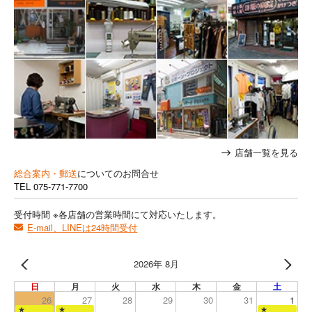
店舗一覧を見る
総合案内・郵送
についてのお問合せ
TEL
075-771-7700
受付時間 ※各店舗の営業時間にて対応いたします。
E-mail、LINEは24時間受付
2026年 8月
日
月
火
水
木
金
土
26
27
28
29
30
31
1
★
★
★