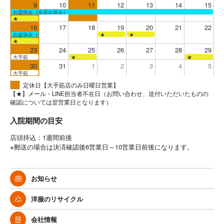
9
10
11
12
13
14
15
お盆休み（全店お休み）
★
16
17
18
19
20
21
22
お盆休み（全店お休み）
★
★
★
23
24
25
26
27
28
29
大手筋
★
★
30
31
1
2
3
4
5
大手筋
定休日【大手筋店のみ日曜日営業】
【★】メール・LINE担当者不在日（お問い合わせ、送付いただいたものの
確認については翌営業日となります）
入院期間の目安
店頭持込：1週間前後
※郵送の場合は決済確認後6営業日～10営業日前後になります。
お知らせ
洋服のリサイクル
会社情報