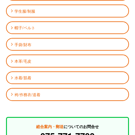
学生服/制服
帽子/ベルト
手袋/財布
本革/毛皮
水着/肌着
袴/作務衣/道着
総合案内・郵送
についてのお問合せ