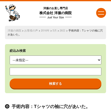
洋服のお直し専門店
株式会社 洋服の病院
Just Your Size
洋服の病院
>
お客様の声
>
2016年
>
5月
>
26日
> 手術内容：Tシャツの袖に穴
があいた。
絞込み検索
手術内容：Tシャツの袖に穴があいた。