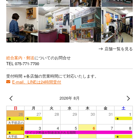
店舗一覧を見る
総合案内・郵送
についてのお問合せ
TEL
075-771-7700
受付時間 ※各店舗の営業時間にて対応いたします。
E-mail、LINEは24時間受付
2026年 8月
日
月
火
水
木
金
土
26
27
28
29
30
31
1
★
★
★
大手筋店のみ営業
2
3
4
5
6
7
8
★
クイック料金が別途追加される期間
大手筋
★
★