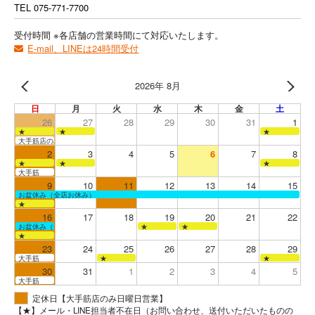
TEL
075-771-7700
受付時間 ※各店舗の営業時間にて対応いたします。
E-mail、LINEは24時間受付
2026年 8月
日
月
火
水
木
金
土
26
27
28
29
30
31
1
★
★
★
大手筋店のみ営業
2
3
4
5
6
7
8
★
★
★
大手筋
9
10
11
12
13
14
15
お盆休み（全店お休み）
★
16
17
18
19
20
21
22
お盆休み（全店お休み）
★
★
★
23
24
25
26
27
28
29
大手筋
★
★
30
31
1
2
3
4
5
大手筋
定休日【大手筋店のみ日曜日営業】
【★】メール・LINE担当者不在日（お問い合わせ、送付いただいたものの