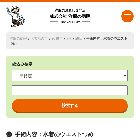
洋服のお直し専門店
株式会社 洋服の病院
Just Your Size
洋服の病院
>
お客様の声
>
2016年
>
5月
>
26日
> 手術内容：水着のウエスト
つめ
絞込み検索
手術内容：水着のウエストつめ