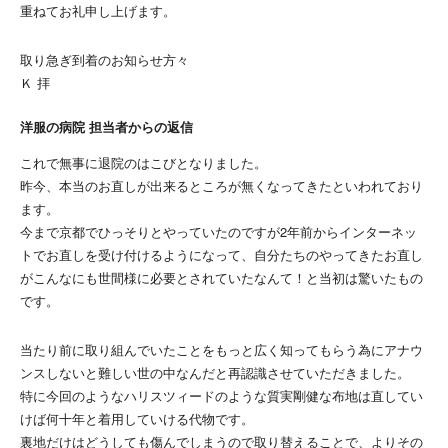
重ねてお礼申し上げます。
取り急ぎ到着のお知らせ方々
Ｋ 拝
洋服の病院 担当者からの返信
これで無事に退院のはこびとなりました。
昨今、本当のお直しが出来るところが無くなってきたといわれており
ます。
今まで京都でひっそりとやっていたのですが2年前からインターネッ
トでお直しを受け付けるようになって、自分たちのやってきたお直し
がこんなにも世間様に必要とされていたなんて！と当初は驚いたもの
です。
当たり前に取り組んでいたことをもっと広く知ってもらう為にアナウ
ンスしないと難しい世の中なんだと再認識させていただきました。
特に今回のようなハリスツィードのような質実剛健な布地は直してい
けば何十年と着用していける代物です。
裏地だけはどうしても傷んでしまうので取り替えることで、よりその