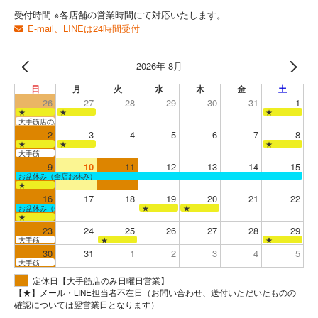
受付時間 ※各店舗の営業時間にて対応いたします。
E-mail、LINEは24時間受付
2026年 8月
日
月
火
水
木
金
土
26
27
28
29
30
31
1
★
★
★
大手筋店のみ営業
2
3
4
5
6
7
8
★
★
★
大手筋
9
10
11
12
13
14
15
お盆休み（全店お休み）
★
16
17
18
19
20
21
22
お盆休み（全店お休み）
★
★
★
23
24
25
26
27
28
29
大手筋
★
★
30
31
1
2
3
4
5
大手筋
定休日【大手筋店のみ日曜日営業】
【★】メール・LINE担当者不在日（お問い合わせ、送付いただいたものの
確認については翌営業日となります）