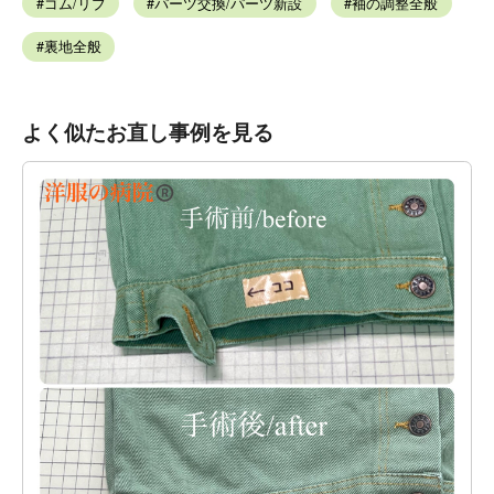
ゴム/リブ
パーツ交換/パーツ新設
袖の調整全般
裏地全般
よく似たお直し事例を見る