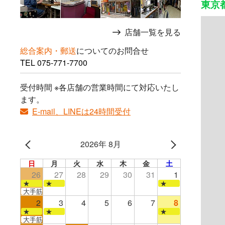
東京
店舗一覧を見る
総合案内・郵送
についてのお問合せ
TEL
075-771-7700
受付時間 ※各店舗の営業時間にて対応いたし
ます。
E-mail、LINEは24時間受付
2026年 8月
日
月
火
水
木
金
土
26
27
28
29
30
31
1
★
★
★
大手筋店のみ営業
2
3
4
5
6
7
8
★
★
★
大手筋