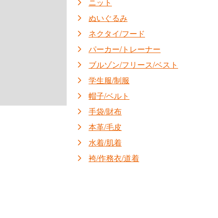
ニット
ぬいぐるみ
ネクタイ/フード
パーカー/トレーナー
ブルゾン/フリース/ベスト
学生服/制服
帽子/ベルト
手袋/財布
本革/毛皮
水着/肌着
袴/作務衣/道着