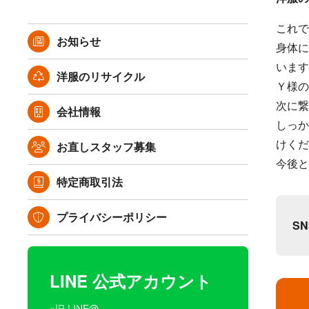
これで
お知らせ
身体に
います
洋服のリサイクル
Ｙ様の
次に繋
会社情報
しっか
けくだ
お直しスタッフ募集
今後と
特定商取引法
プライバシーポリシー
S
LINE 公式アカウント
※旧 LINE@