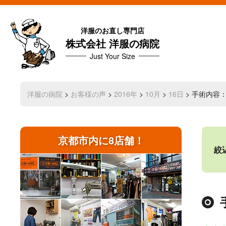
洋服のお直し専門店
株式会社 洋服の病院
Just Your Size
洋服の病院
>
お客様の声
>
2016年
>
10月
>
16日
> 手術内容
京都市内に8店舗！
絞