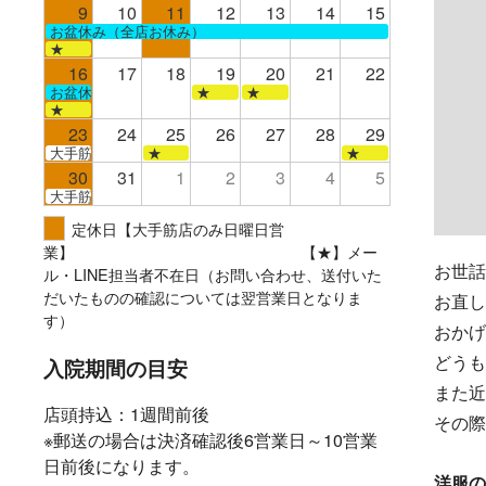
9
10
11
12
13
14
15
お盆休み（全店お休み）
★
16
17
18
19
20
21
22
お盆休み（全店お休み）
★
★
★
23
24
25
26
27
28
29
大手筋
★
★
30
31
1
2
3
4
5
大手筋
定休日【大手筋店のみ日曜日営
業】 【★】メー
お世話
ル・LINE担当者不在日（お問い合わせ、送付いた
だいたものの確認については翌営業日となりま
お直し
す）
おかげ
どうも
入院期間の目安
また近
店頭持込：1週間前後
その際
※郵送の場合は決済確認後6営業日～10営業
日前後になります。
洋服の