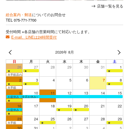
店舗一覧を見る
総合案内・郵送
についてのお問合せ
TEL
075-771-7700
受付時間 ※各店舗の営業時間にて対応いたします。
E-mail、LINEは24時間受付
2026年 8月
日
月
火
水
木
金
土
26
27
28
29
30
31
1
★
★
★
大手筋店のみ営業
2
3
4
5
6
7
8
★
★
★
大手筋
9
10
11
12
13
14
15
お盆休み（全店お休み）
★
16
17
18
19
20
21
22
お盆休み（全店お休み）
★
★
★
23
24
25
26
27
28
29
大手筋
★
★
30
31
1
2
3
4
5