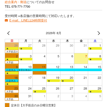
総合案内・郵送
についてのお問合せ
TEL
075-771-7700
受付時間 ※各店舗の営業時間にて対応いたします。
E-mail、LINEは24時間受付
2026年 8月
日
月
火
水
木
金
土
26
27
28
29
30
31
1
★
★
★
大手筋店のみ営業
2
3
4
5
6
7
8
★
★
★
大手筋
9
10
11
12
13
14
15
お盆休み（全店お休み）
★
16
17
18
19
20
21
22
お盆休み（全店お休み）
★
★
★
23
24
25
26
27
28
29
大手筋
★
★
30
31
1
2
3
4
5
大手筋
定休日【大手筋店のみ日曜日営業】