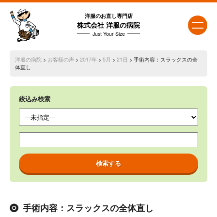
洋服のお直し専門店
株式会社 洋服の病院
Just Your Size
洋服の病院
>
お客様の声
>
2017年
>
5月
>
21日
> 手術内容：スラックスの全
体直し
絞込み検索
手術内容：スラックスの全体直し