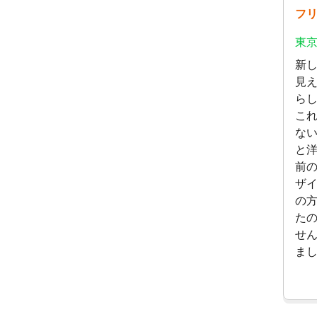
フ
東京
新
見
ら
こ
な
と
前
ザ
の
た
せ
ま