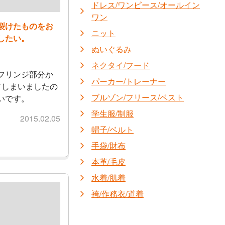
ドレス/ワンピース/オールイン
ワン
裂けたものをお
ニット
したい。
ぬいぐるみ
ネクタイ/フード
フリンジ部分か
パーカー/トレーナー
てしまいましたの
ブルゾン/フリース/ベスト
いです。
学生服/制服
2015.02.05
帽子/ベルト
手袋/財布
本革/毛皮
水着/肌着
袴/作務衣/道着