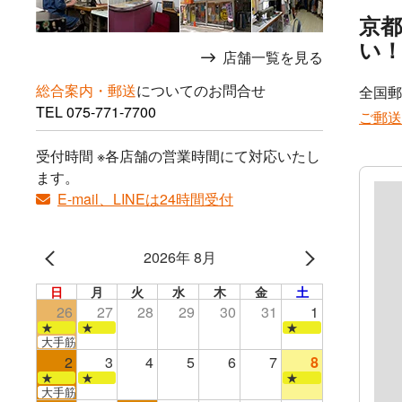
京
い
店舗一覧を見る
総合案内・郵送
についてのお問合せ
全国郵
TEL
075-771-7700
ご郵送
受付時間 ※各店舗の営業時間にて対応いたし
ます。
E-mail、LINEは24時間受付
2026年 8月
日
月
火
水
木
金
土
26
27
28
29
30
31
1
★
★
★
大手筋店のみ営業
2
3
4
5
6
7
8
★
★
★
大手筋