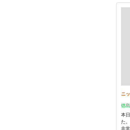
ニッ
徳島
本
た
非