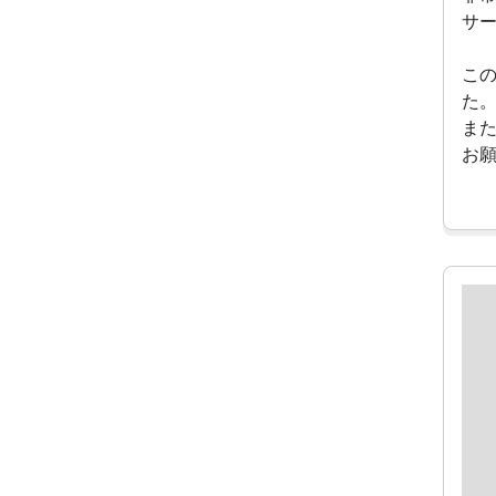
サ
こ
た
ま
お