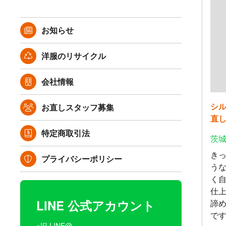
お知らせ
洋服のリサイクル
会社情報
シ
お直しスタッフ募集
直
特定商取引法
茨城
き
プライバシーポリシー
う
く
仕
LINE 公式アカウント
諦
で
※旧 LINE@