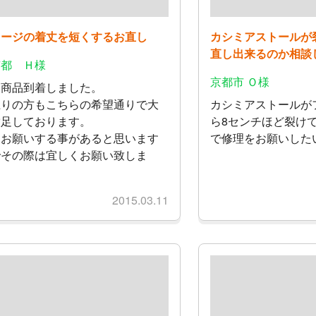
ャージの着丈を短くするお直し
カシミアストールが
直し出来るのか相談
京都 Ｈ様
京都市 Ｏ様
日商品到着しました。
上りの方もこちらの希望通りで大
カシミアストールが
満足しております。
ら8センチほど裂け
たお願いする事があると思います
で修理をお願いした
でその際は宜しくお願い致しま
。
2015.03.11