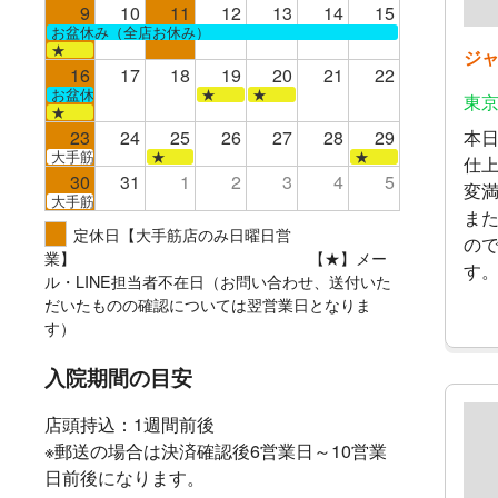
9
10
11
12
13
14
15
お盆休み（全店お休み）
★
ジ
16
17
18
19
20
21
22
お盆休み（全店お休み）
★
★
東
★
本
23
24
25
26
27
28
29
大手筋
★
★
仕
30
31
1
2
3
4
5
変
大手筋
ま
定休日【大手筋店のみ日曜日営
の
業】 【★】メー
す
ル・LINE担当者不在日（お問い合わせ、送付いた
だいたものの確認については翌営業日となりま
す）
入院期間の目安
店頭持込：1週間前後
※郵送の場合は決済確認後6営業日～10営業
日前後になります。