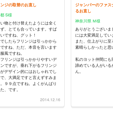
リンジの取替のお直し
ジャンパーのファス
るお直し
都 S様
神奈川県 Ｍ様
しい物と付け替えたようには全く
えず、とても合っています。すば
ありがとうございま
しいですね、グット！
には大変満足してい
れでしたらフリンジは引っかから
また、仕上がりに至
いですね、ただ、本音を言います
素晴らしかったと思
洋服風ですね。
のフリンジは引っかかりやすいデ
私のヨット仲間にも
インですが、垂れ下がるフリンジ
諦めている人がいる
方がデザイン的にはおしゃれでし
ん。
ので、大満足ですと言えずすみま
ん。９９点ですね。よくがんばり
した、です。
2014.12.16