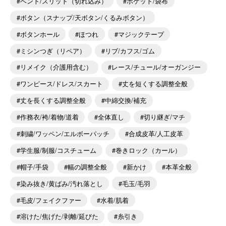
ベント/スリット（切れ込み）
ポケット/袋布
ボタン（スナップ/天ボタン/くるみボタン）
ボタンホール
ほつれ
マジックテープ
ミシンつぎ（リペア）
リブ/カフス/ゴム
リメイク（介護用含む）
レース/チュール/オーガンジー
ワンピース/ドレス/スカート
丈を短くする調整全般
丈を長くする調整全般
中綿交換/補充
作務衣/袴/着物/道着
全体直し
切り継ぎ/マチ
刺繍/ワッペン/エルボーパッチ
合成皮革/人工皮革
学生服/制服/コスチューム
巻きロック（カール）
帽子/手袋
幅の調整全般
新かけ
本革全般
染み抜き/黄ばみ/汚れ落とし
毛玉/毛羽
毛皮/フェイクファー
水着/肌着
溶けた/焦げた/剥離/延びた
糸引き