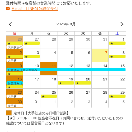
受付時間 ※各店舗の営業時間にて対応いたします。
E-mail、LINEは24時間受付
2026年 8月
日
月
火
水
木
金
土
26
27
28
29
30
31
1
★
★
★
大手筋店のみ営業
2
3
4
5
6
7
8
★
★
★
大手筋
9
10
11
12
13
14
15
お盆休み（全店お休み）
★
16
17
18
19
20
21
22
お盆休み（全店お休み）
★
★
★
23
24
25
26
27
28
29
大手筋
★
★
30
31
1
2
3
4
5
大手筋
定休日【大手筋店のみ日曜日営業】
【★】メール・LINE担当者不在日（お問い合わせ、送付いただいたものの
確認については翌営業日となります）