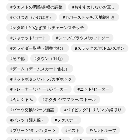
ウエストの調整/身幅の調整
おすすめしないお直し
かけつぎ（かけはぎ）
カバーステッチ/天地裾引き
ゲタ加工/つなぎ加工/チェーンステッチ
ジャケット/コート
シャツ/ブラウス/カットソー
スライダー取替（調整含む）
スラックス/ボトム/ズボン
その他
ダウン（羽毛）
デニム（デニムスカート含む）
ドットボタン/ハトメ/カギホック
トレーナー/ジャージ/パーカー
ニット/セーター
ぬいぐるみ
ネクタイ/マフラー/ストール
パーツ交換/パーツ新設
パイピング/トリミング/縁取り
パンツ（婦人服）
ファスナー
プリーツ/タック/ダーツ
ベスト
ベルトループ