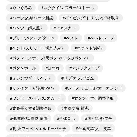
ぬいぐるみ
ネクタイ/マフラー/ストール
パーツ交換/パーツ新設
パイピング/トリミング/縁取り
パンツ（婦人服）
ファスナー
プリーツ/タック/ダーツ
ベスト
ベルトループ
ベント/スリット（切れ込み）
ポケット/袋布
ボタン（スナップ/天ボタン/くるみボタン）
ボタンホール
ほつれ
マジックテープ
ミシンつぎ（リペア）
リブ/カフス/ゴム
リメイク（介護用含む）
レース/チュール/オーガンジー
ワンピース/ドレス/スカート
丈を短くする調整全般
丈を長くする調整全般
中綿交換/補充
作務衣/袴/着物/道着
全体直し
切り継ぎ/マチ
刺繍/ワッペン/エルボーパッチ
合成皮革/人工皮革