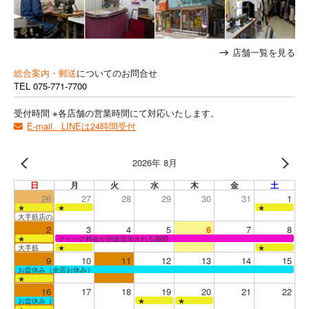
店舗一覧を見る
総合案内・郵送
についてのお問合せ
TEL
075-771-7700
受付時間 ※各店舗の営業時間にて対応いたします。
E-mail、LINEは24時間受付
2026年 8月
日
月
火
水
木
金
土
26
27
28
29
30
31
1
★
★
★
大手筋店のみ営業
2
3
4
5
6
7
8
★
クイック料金が別途追加される期間
大手筋
★
★
9
10
11
12
13
14
15
お盆休み（全店お休み）
★
16
17
18
19
20
21
22
お盆休み（全店お休み）
★
★