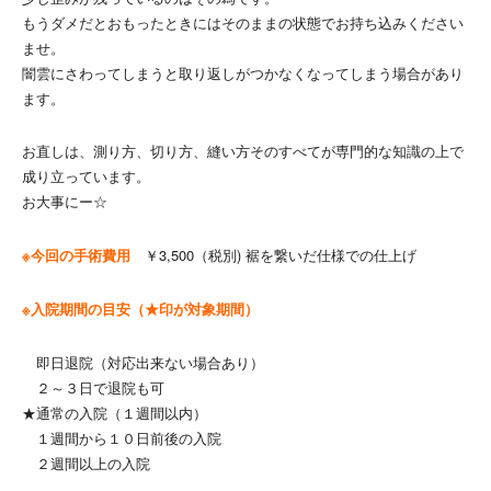
もうダメだとおもったときにはそのままの状態でお持ち込みください
ませ。
闇雲にさわってしまうと取り返しがつかなくなってしまう場合があり
ます。
お直しは、測り方、切り方、縫い方そのすべてが専門的な知識の上で
成り立っています。
お大事にー☆
※今回の手術費用
￥3,500（税別) 裾を繋いだ仕様での仕上げ
※入院期間の目安（★印が対象期間）
即日退院（対応出来ない場合あり）
２～３日で退院も可
★通常の入院（１週間以内）
１週間から１０日前後の入院
２週間以上の入院