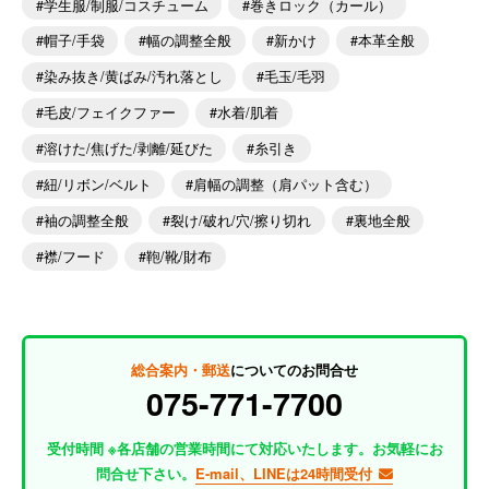
学生服/制服/コスチューム
巻きロック（カール）
帽子/手袋
幅の調整全般
新かけ
本革全般
染み抜き/黄ばみ/汚れ落とし
毛玉/毛羽
毛皮/フェイクファー
水着/肌着
溶けた/焦げた/剥離/延びた
糸引き
紐/リボン/ベルト
肩幅の調整（肩パット含む）
袖の調整全般
裂け/破れ/穴/擦り切れ
裏地全般
襟/フード
鞄/靴/財布
総合案内・郵送
についてのお問合せ
075-771-7700
受付時間 ※各店舗の営業時間にて対応いたします。お気軽にお
問合せ下さい。
E-mail、LINEは24時間受付