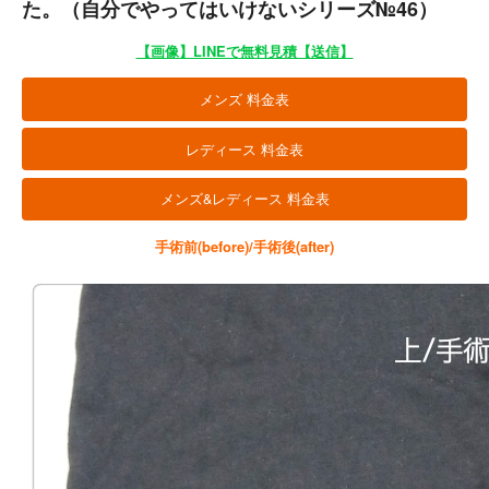
た。（自分でやってはいけないシリーズ№46）
【画像】LINEで無料見積【送信】
メンズ 料金表
レディース 料金表
メンズ&レディース 料金表
手術前(before)/手術後(after)