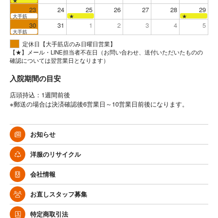
★
23
24
25
26
27
28
29
大手筋
★
★
30
31
1
2
3
4
5
大手筋
定休日【大手筋店のみ日曜日営業】
【★】メール・LINE担当者不在日（お問い合わせ、送付いただいたものの
確認については翌営業日となります）
入院期間の目安
店頭持込：1週間前後
※郵送の場合は決済確認後6営業日～10営業日前後になります。
お知らせ
洋服のリサイクル
会社情報
お直しスタッフ募集
特定商取引法