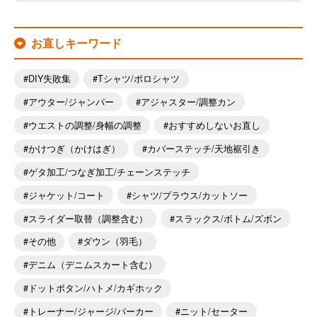
お直しキーワード
DIY失敗集
Tシャツ/ポロシャツ
アウター/ジャンパー
アジャスター/調整カン
ウエストの調整/身幅の調整
おすすめしないお直し
かけつぎ（かけはぎ）
カバーステッチ/天地裾引き
ゲタ加工/つなぎ加工/チェーンステッチ
ジャケット/コート
シャツ/ブラウス/カットソー
スライダー取替（調整含む）
スラックス/ボトム/ズボン
その他
ダウン（羽毛）
デニム（デニムスカート含む）
ドットボタン/ハトメ/カギホック
トレーナー/ジャージ/パーカー
ニット/セーター