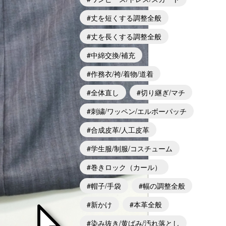
丈を短くする調整全般
丈を長くする調整全般
中綿交換/補充
作務衣/袴/着物/道着
全体直し
切り継ぎ/マチ
刺繍/ワッペン/エルボーパッチ
合成皮革/人工皮革
学生服/制服/コスチューム
巻きロック（カール）
帽子/手袋
幅の調整全般
新かけ
本革全般
染み抜き/黄ばみ/汚れ落とし