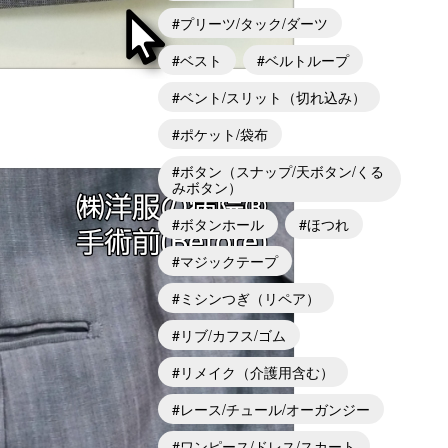
プリーツ/タック/ダーツ
ベスト
ベルトループ
ベント/スリット（切れ込み）
ポケット/袋布
ボタン（スナップ/天ボタン/くる
みボタン）
ボタンホール
ほつれ
マジックテープ
ミシンつぎ（リペア）
リブ/カフス/ゴム
リメイク（介護用含む）
レース/チュール/オーガンジー
ワンピース/ドレス/スカート