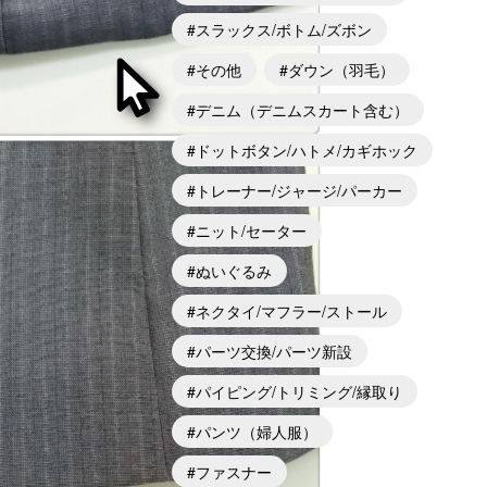
スラックス/ボトム/ズボン
その他
ダウン（羽毛）
デニム（デニムスカート含む）
ドットボタン/ハトメ/カギホック
トレーナー/ジャージ/パーカー
ニット/セーター
ぬいぐるみ
ネクタイ/マフラー/ストール
パーツ交換/パーツ新設
パイピング/トリミング/縁取り
パンツ（婦人服）
ファスナー