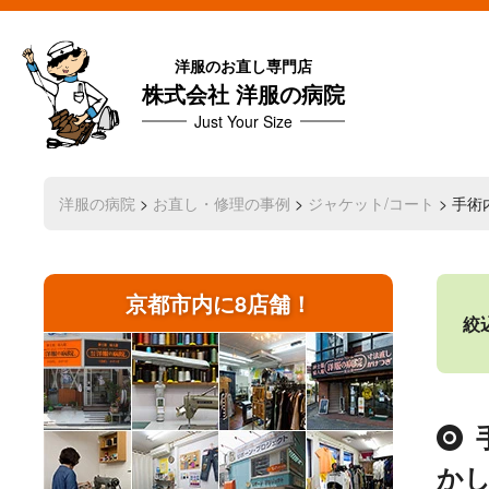
洋服のお直し専門店
株式会社 洋服の病院
Just Your Size
洋服の病院
>
お直し・修理の事例
>
ジャケット/コート
> 手
京都市内に8店舗！
絞
か