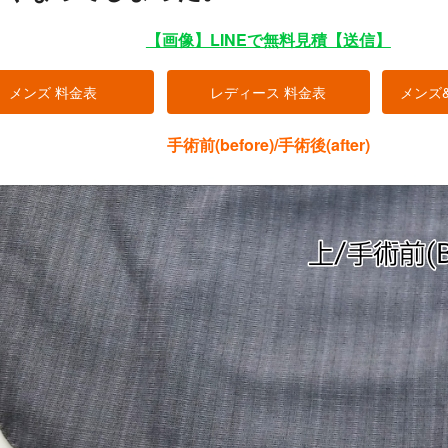
【画像】LINEで無料見積【送信】
メンズ 料金表
レディース 料金表
メンズ
手術前(before)/手術後(after)