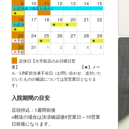
9
10
11
12
13
14
15
お盆休み（全店お休み）
★
16
17
18
19
20
21
22
お盆休み（全店お休み）
★
★
★
23
24
25
26
27
28
29
大手筋
★
★
30
31
1
2
3
4
5
大手筋
定休日【大手筋店のみ日曜日営
業】 【★】メー
ル・LINE担当者不在日（お問い合わせ、送付いた
だいたものの確認については翌営業日となりま
す）
入院期間の目安
店頭持込：1週間前後
※郵送の場合は決済確認後6営業日～10営業
日前後になります。