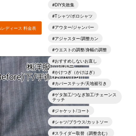
DIY失敗集
Tシャツ/ポロシャツ
アウター/ジャンパー
&レディース 料金表
アジャスター/調整カン
ウエストの調整/身幅の調整
おすすめしないお直し
かけつぎ（かけはぎ）
カバーステッチ/天地裾引き
ゲタ加工/つなぎ加工/チェーンス
テッチ
ジャケット/コート
シャツ/ブラウス/カットソー
スライダー取替（調整含む）