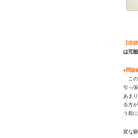
【症状
は可能
※問診
この
引っ張
あまり
る方が
う前に
変な癖