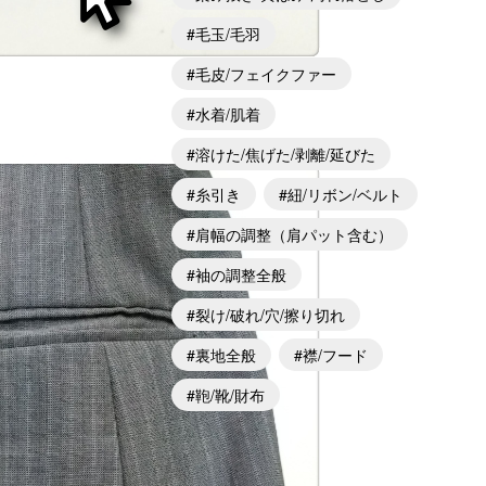
毛玉/毛羽
毛皮/フェイクファー
水着/肌着
溶けた/焦げた/剥離/延びた
糸引き
紐/リボン/ベルト
肩幅の調整（肩パット含む）
袖の調整全般
裂け/破れ/穴/擦り切れ
裏地全般
襟/フード
鞄/靴/財布