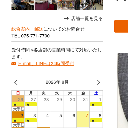
店舗一覧を見る
総合案内・郵送
についてのお問合せ
TEL
075-771-7700
受付時間 ※各店舗の営業時間にて対応いたし
ます。
E-mail、LINEは24時間受付
2026年 8月
日
月
火
水
木
金
土
26
27
28
29
30
31
1
★
★
★
大手筋店のみ営業
2
3
4
5
6
7
8
★
★
★
大手筋