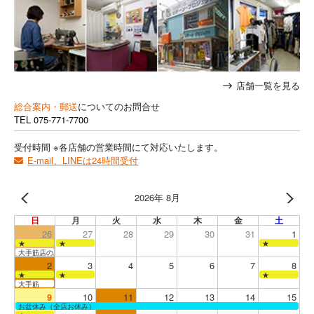
店舗一覧を見る
総合案内・郵送
についてのお問合せ
TEL
075-771-7700
受付時間 ※各店舗の営業時間にて対応いたします。
E-mail、LINEは24時間受付
2026年 8月
日
月
火
水
木
金
土
26
27
28
29
30
31
1
★
★
★
大手筋店のみ営業
2
3
4
5
6
7
8
★
★
★
大手筋
9
10
11
12
13
14
15
お盆休み（全店お休み）