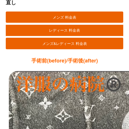
直し
メンズ 料金表
レディース 料金表
メンズ&レディース 料金表
手術前(before)/手術後(after)