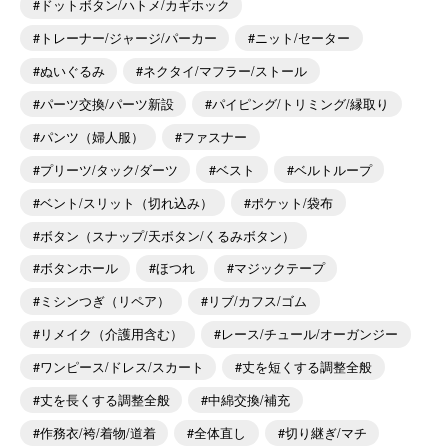
ドットボタン/ハトメ/カギホック
トレーナー/ジャージ/パーカー
ニット/セーター
ぬいぐるみ
ネクタイ/マフラー/ストール
パーツ交換/パーツ新設
パイピング/トリミング/縁取り
パンツ（婦人服）
ファスナー
プリーツ/タック/ダーツ
ベスト
ベルトループ
ベント/スリット（切れ込み）
ポケット/袋布
ボタン（スナップ/天ボタン/くるみボタン）
ボタンホール
ほつれ
マジックテープ
ミシンつぎ（リペア）
リブ/カフス/ゴム
リメイク（介護用含む）
レース/チュール/オーガンジー
ワンピース/ドレス/スカート
丈を短くする調整全般
丈を長くする調整全般
中綿交換/補充
作務衣/袴/着物/道着
全体直し
切り継ぎ/マチ