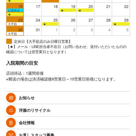
★
16
17
18
19
20
21
22
お盆休み（全店お休み）
★
★
★
23
24
25
26
27
28
29
大手筋
★
★
30
31
1
2
3
4
5
大手筋
定休日【大手筋店のみ日曜日営業】
【★】メール・LINE担当者不在日（お問い合わせ、送付いただいたものの
確認については翌営業日となります）
入院期間の目安
店頭持込：1週間前後
※郵送の場合は決済確認後6営業日～10営業日前後になります。
お知らせ
洋服のリサイクル
会社情報
お直しスタッフ募集