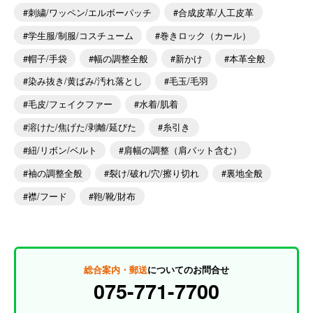
刺繍/ワッペン/エルボーパッチ
合成皮革/人工皮革
学生服/制服/コスチューム
巻きロック（カール）
帽子/手袋
幅の調整全般
新かけ
本革全般
染み抜き/黄ばみ/汚れ落とし
毛玉/毛羽
毛皮/フェイクファー
水着/肌着
溶けた/焦げた/剥離/延びた
糸引き
紐/リボン/ベルト
肩幅の調整（肩パット含む）
袖の調整全般
裂け/破れ/穴/擦り切れ
裏地全般
襟/フード
鞄/靴/財布
総合案内・郵送
についてのお問合せ
075-771-7700