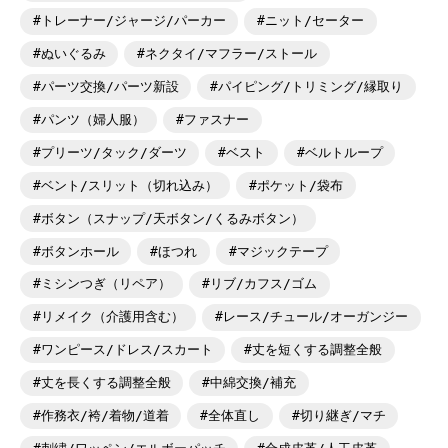
トレーナー/ジャージ/パーカー
ニット/セーター
ぬいぐるみ
ネクタイ/マフラー/ストール
パーツ交換/パーツ新設
パイピング/トリミング/縁取り
パンツ（婦人服）
ファスナー
プリーツ/タック/ダーツ
ベスト
ベルトループ
ベント/スリット（切れ込み）
ポケット/袋布
ボタン（スナップ/天ボタン/くるみボタン）
ボタンホール
ほつれ
マジックテープ
ミシンつぎ（リペア）
リブ/カフス/ゴム
リメイク（介護用含む）
レース/チュール/オーガンジー
ワンピース/ドレス/スカート
丈を短くする調整全般
丈を長くする調整全般
中綿交換/補充
作務衣/袴/着物/道着
全体直し
切り継ぎ/マチ