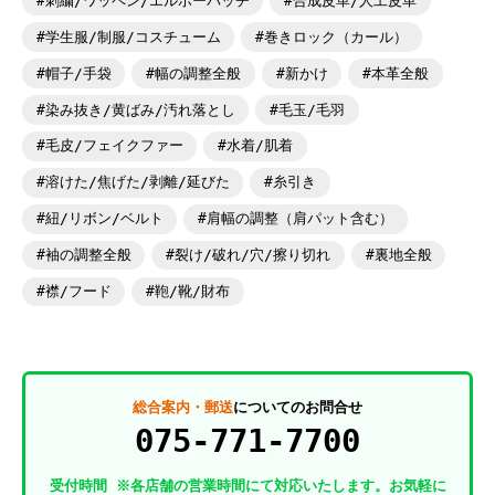
刺繍/ワッペン/エルボーパッチ
合成皮革/人工皮革
学生服/制服/コスチューム
巻きロック（カール）
帽子/手袋
幅の調整全般
新かけ
本革全般
染み抜き/黄ばみ/汚れ落とし
毛玉/毛羽
毛皮/フェイクファー
水着/肌着
溶けた/焦げた/剥離/延びた
糸引き
紐/リボン/ベルト
肩幅の調整（肩パット含む）
袖の調整全般
裂け/破れ/穴/擦り切れ
裏地全般
襟/フード
鞄/靴/財布
総合案内・郵送
についてのお問合せ
075-771-7700
受付時間 ※各店舗の営業時間にて対応いたします。お気軽に