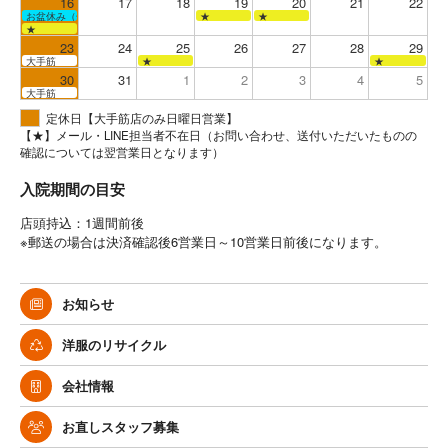
16
17
18
19
20
21
22
お盆休み（全店お休み）
★
★
★
23
24
25
26
27
28
29
大手筋
★
★
30
31
1
2
3
4
5
大手筋
定休日【大手筋店のみ日曜日営業】
【★】メール・LINE担当者不在日（お問い合わせ、送付いただいたものの
確認については翌営業日となります）
入院期間の目安
店頭持込：1週間前後
※郵送の場合は決済確認後6営業日～10営業日前後になります。
お知らせ
洋服のリサイクル
会社情報
お直しスタッフ募集