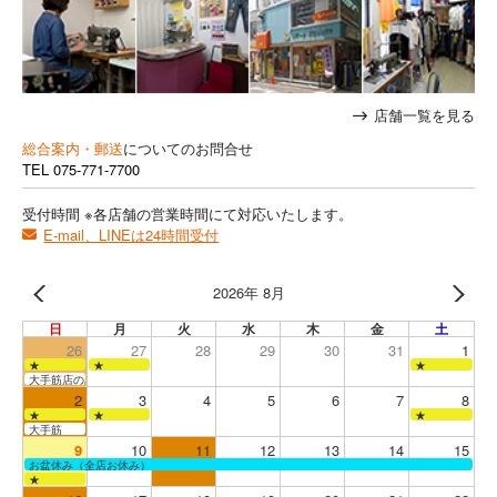
店舗一覧を見る
総合案内・郵送
についてのお問合せ
TEL
075-771-7700
受付時間 ※各店舗の営業時間にて対応いたします。
E-mail、LINEは24時間受付
2026年 8月
日
月
火
水
木
金
土
26
27
28
29
30
31
1
★
★
★
大手筋店のみ営業
2
3
4
5
6
7
8
★
★
★
大手筋
9
10
11
12
13
14
15
お盆休み（全店お休み）
★