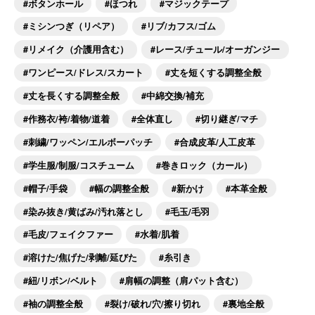
ボタンホール
ほつれ
マジックテープ
ミシンつぎ（リペア）
リブ/カフス/ゴム
リメイク（介護用含む）
レース/チュール/オーガンジー
ワンピース/ドレス/スカート
丈を短くする調整全般
丈を長くする調整全般
中綿交換/補充
作務衣/袴/着物/道着
全体直し
切り継ぎ/マチ
刺繍/ワッペン/エルボーパッチ
合成皮革/人工皮革
学生服/制服/コスチューム
巻きロック（カール）
帽子/手袋
幅の調整全般
新かけ
本革全般
染み抜き/黄ばみ/汚れ落とし
毛玉/毛羽
毛皮/フェイクファー
水着/肌着
溶けた/焦げた/剥離/延びた
糸引き
紐/リボン/ベルト
肩幅の調整（肩パット含む）
袖の調整全般
裂け/破れ/穴/擦り切れ
裏地全般