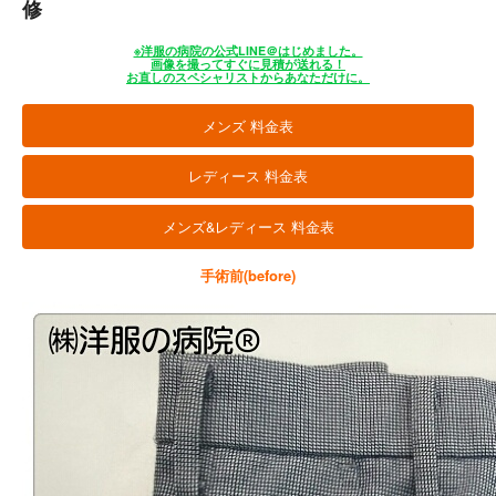
修
※洋服の病院の公式LINE＠はじめました。
画像を撮ってすぐに見積が送れる！
お直しのスペシャリストからあなただけに。
メンズ 料金表
レディース 料金表
メンズ&レディース 料金表
手術前(before)