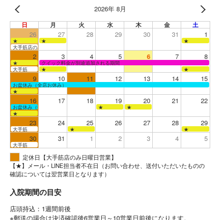
2026年 8月
日
月
火
水
木
金
土
26
27
28
29
30
31
1
★
★
★
大手筋店のみ営業
2
3
4
5
6
7
8
★
クイック料金が別途追加される期間
大手筋
★
★
9
10
11
12
13
14
15
お盆休み（全店お休み）
★
16
17
18
19
20
21
22
お盆休み（全店お休み）
★
★
★
23
24
25
26
27
28
29
大手筋
★
★
30
31
1
2
3
4
5
大手筋
定休日【大手筋店のみ日曜日営業】
【★】メール・LINE担当者不在日（お問い合わせ、送付いただいたものの
確認については翌営業日となります）
入院期間の目安
店頭持込：1週間前後
※郵送の場合は決済確認後6営業日～10営業日前後になります。