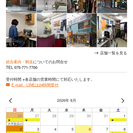
店舗一覧を見る
総合案内・郵送
についてのお問合せ
TEL
075-771-7700
受付時間 ※各店舗の営業時間にて対応いたします。
E-mail、LINEは24時間受付
2026年 8月
日
月
火
水
木
金
土
26
27
28
29
30
31
1
★
★
★
大手筋店のみ営業
2
3
4
5
6
7
8