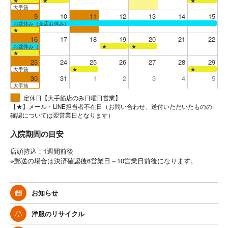
★
★
★
大手筋
9
10
11
12
13
14
15
お盆休み（全店お休み）
★
16
17
18
19
20
21
22
お盆休み（全店お休み）
★
★
★
23
24
25
26
27
28
29
大手筋
★
★
30
31
1
2
3
4
5
大手筋
定休日【大手筋店のみ日曜日営業】
【★】メール・LINE担当者不在日（お問い合わせ、送付いただいたものの
確認については翌営業日となります）
入院期間の目安
店頭持込：1週間前後
※郵送の場合は決済確認後6営業日～10営業日前後になります。
お知らせ
洋服のリサイクル