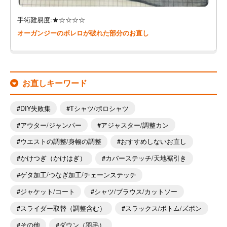
手術難易度:★☆☆☆☆
オーガンジーのボレロが破れた部分のお直し
お直しキーワード
DIY失敗集
Tシャツ/ポロシャツ
アウター/ジャンパー
アジャスター/調整カン
ウエストの調整/身幅の調整
おすすめしないお直し
かけつぎ（かけはぎ）
カバーステッチ/天地裾引き
ゲタ加工/つなぎ加工/チェーンステッチ
ジャケット/コート
シャツ/ブラウス/カットソー
スライダー取替（調整含む）
スラックス/ボトム/ズボン
その他
ダウン（羽毛）