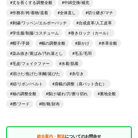
丈を長くする調整全般
中綿交換/補充
作務衣/袴/着物/道着
全体直し
切り継ぎ/マチ
刺繍/ワッペン/エルボーパッチ
合成皮革/人工皮革
学生服/制服/コスチューム
巻きロック（カール）
帽子/手袋
幅の調整全般
新かけ
本革全般
染み抜き/黄ばみ/汚れ落とし
毛玉/毛羽
毛皮/フェイクファー
水着/肌着
溶けた/焦げた/剥離/延びた
糸引き
紐/リボン/ベルト
肩幅の調整（肩パット含む）
袖の調整全般
裂け/破れ/穴/擦り切れ
裏地全般
襟/フード
鞄/靴/財布
総合案内・郵送
についてのお問合せ