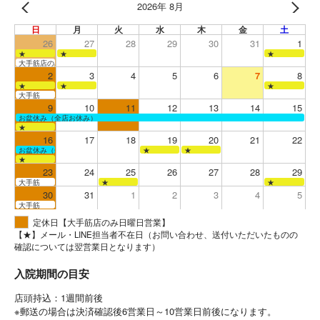
2026年 8月
日
月
火
水
木
金
土
26
27
28
29
30
31
1
★
★
★
大手筋店のみ営業
2
3
4
5
6
7
8
★
★
★
大手筋
9
10
11
12
13
14
15
お盆休み（全店お休み）
★
16
17
18
19
20
21
22
お盆休み（全店お休み）
★
★
★
23
24
25
26
27
28
29
大手筋
★
★
30
31
1
2
3
4
5
大手筋
定休日【大手筋店のみ日曜日営業】
【★】メール・LINE担当者不在日（お問い合わせ、送付いただいたものの
確認については翌営業日となります）
入院期間の目安
店頭持込：1週間前後
※郵送の場合は決済確認後6営業日～10営業日前後になります。