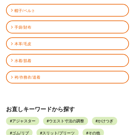
帽子/ベルト
手袋/財布
本革/毛皮
水着/肌着
袴/作務衣/道着
お直しキーワードから探す
アジャスター
ウエスト寸法の調整
かけつぎ
ゴム/リブ
スリット/プリーツ
その他