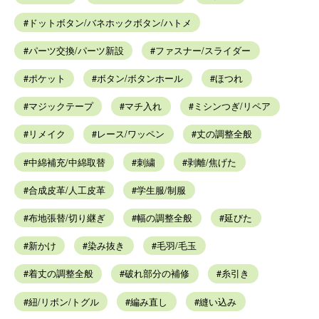
ドットボタン/バネホックボタン/ハトメ
パーツ交換/パーツ新設
ファスナー/スライダー
ポケット
ボタン/ボタンホール
ほつれ
マジックテープ
マチ入れ
ミシンつぎ/リペア
リメイク
レース/ワッペン
丈の調整全般
中綿補充/中綿取替
刺繍
剥離/焦げた
合成皮革/人工皮革
学生服/制服
布地張替/切り継ぎ
幅の調整全般
延びた
新かけ
染み抜き
毛羽/毛玉
着丈の調整全般
破れ部分の補修
糸引き
紐/リボン/トグル
編み直し
縫い込み