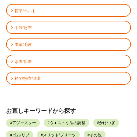
帽子/ベルト
手袋/財布
本革/毛皮
水着/肌着
袴/作務衣/道着
お直しキーワードから探す
アジャスター
ウエスト寸法の調整
かけつぎ
ゴム/リブ
スリット/プリーツ
その他