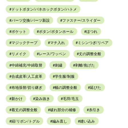
ドットボタン/バネホックボタン/ハトメ
パーツ交換/パーツ新設
ファスナー/スライダー
ポケット
ボタン/ボタンホール
ほつれ
マジックテープ
マチ入れ
ミシンつぎ/リペア
リメイク
レース/ワッペン
丈の調整全般
中綿補充/中綿取替
刺繍
剥離/焦げた
合成皮革/人工皮革
学生服/制服
布地張替/切り継ぎ
幅の調整全般
延びた
新かけ
染み抜き
毛羽/毛玉
着丈の調整全般
破れ部分の補修
糸引き
紐/リボン/トグル
編み直し
縫い込み