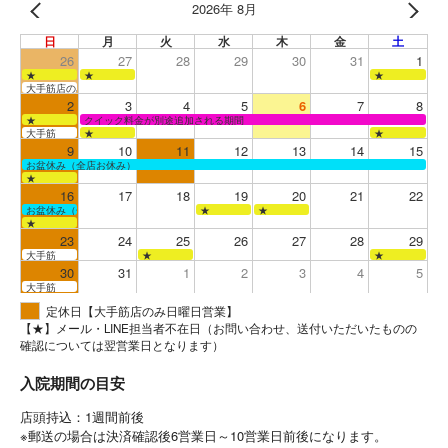
2026年 8月
日
月
火
水
木
金
土
26
27
28
29
30
31
1
★
★
★
大手筋店のみ営業
2
3
4
5
6
7
8
★
クイック料金が別途追加される期間
大手筋
★
★
9
10
11
12
13
14
15
お盆休み（全店お休み）
★
16
17
18
19
20
21
22
お盆休み（全店お休み）
★
★
★
23
24
25
26
27
28
29
大手筋
★
★
30
31
1
2
3
4
5
大手筋
定休日【大手筋店のみ日曜日営業】
【★】メール・LINE担当者不在日（お問い合わせ、送付いただいたものの
確認については翌営業日となります）
入院期間の目安
店頭持込：1週間前後
※郵送の場合は決済確認後6営業日～10営業日前後になります。