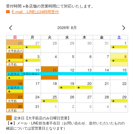
受付時間 ※各店舗の営業時間にて対応いたします。
E-mail、LINEは24時間受付
2026年 8月
日
月
火
水
木
金
土
26
27
28
29
30
31
1
★
★
★
大手筋店のみ営業
2
3
4
5
6
7
8
★
★
★
大手筋
9
10
11
12
13
14
15
お盆休み（全店お休み）
★
16
17
18
19
20
21
22
お盆休み（全店お休み）
★
★
★
23
24
25
26
27
28
29
大手筋
★
★
30
31
1
2
3
4
5
大手筋
定休日【大手筋店のみ日曜日営業】
【★】メール・LINE担当者不在日（お問い合わせ、送付いただいたものの
確認については翌営業日となります）