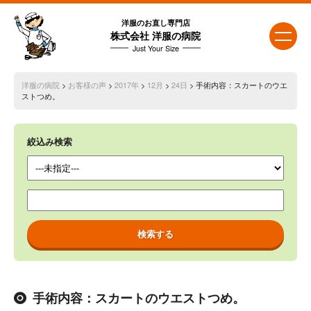
洋服のお直し専門店
株式会社 洋服の病院
Just Your Size
洋服の病院
>
お客様の声
>
2017年
>
12月
>
24日
> 手術内容：スカートのウエ
ストつめ。
絞込み検索
手術内容：スカートのウエストつめ。