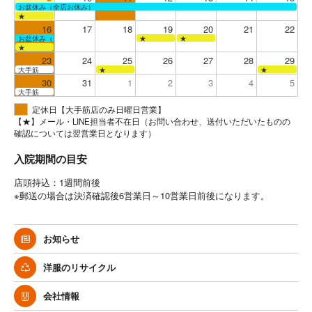
お盆休み（全店お休み）
★
16
17
18
19
20
21
22
お盆休み（全店お休み）
★
★
★
23
24
25
26
27
28
29
大手筋
★
★
30
31
1
2
3
4
5
大手筋
定休日【大手筋店のみ日曜日営業】
【★】メール・LINE担当者不在日（お問い合わせ、送付いただいたものの
確認については翌営業日となります）
入院期間の目安
店頭持込：1週間前後
※郵送の場合は決済確認後6営業日～10営業日前後になります。
お知らせ
洋服のリサイクル
会社情報