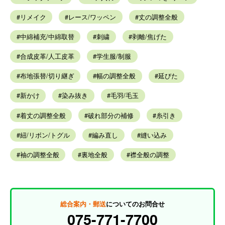
リメイク
レース/ワッペン
丈の調整全般
中綿補充/中綿取替
刺繍
剥離/焦げた
合成皮革/人工皮革
学生服/制服
布地張替/切り継ぎ
幅の調整全般
延びた
新かけ
染み抜き
毛羽/毛玉
着丈の調整全般
破れ部分の補修
糸引き
紐/リボン/トグル
編み直し
縫い込み
袖の調整全般
裏地全般
襟全般の調整
総合案内・郵送
についてのお問合せ
075-771-7700