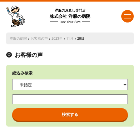
洋服のお直し専門店
株式会社 洋服の病院
Just Your Size
洋服の病院
>
お客様の声
>
2023年
>
11月
> 28日
お客様の声
絞込み検索