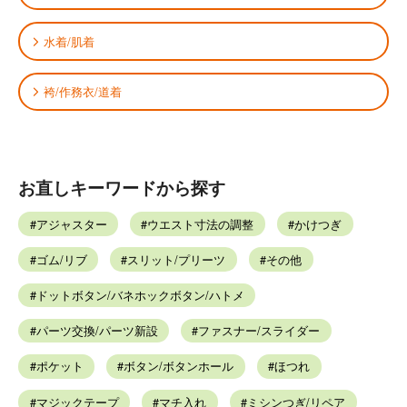
水着/肌着
袴/作務衣/道着
お直しキーワードから探す
アジャスター
ウエスト寸法の調整
かけつぎ
ゴム/リブ
スリット/プリーツ
その他
ドットボタン/バネホックボタン/ハトメ
パーツ交換/パーツ新設
ファスナー/スライダー
ポケット
ボタン/ボタンホール
ほつれ
マジックテープ
マチ入れ
ミシンつぎ/リペア