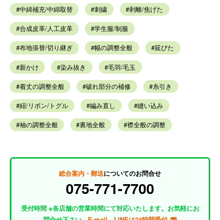
中綿補充/中綿取替
刺繍
剥離/焦げた
合成皮革/人工皮革
学生服/制服
布地張替/切り継ぎ
幅の調整全般
延びた
新かけ
染み抜き
毛羽/毛玉
着丈の調整全般
破れ部分の補修
糸引き
紐/リボン/トグル
編み直し
縫い込み
袖の調整全般
裏地全般
襟全般の調整
総合案内・郵送
についてのお問合せ
075-771-7700
受付時間 ※各店舗の営業時間にて対応いたします。お気軽にお
問合せ下さい。
E-mail、LINEは24時間受付