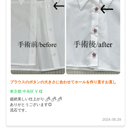
ブラウスのボタンの大きさに合わせてホールを作り直すお直し
東京都 中央区 V 様
超絶美しい仕上がり·͜·ᰔᩚ·͜·ᰔᩚ·͜·ᰔᩚ
ありがとうございます😊
流石です。
2024.08.29