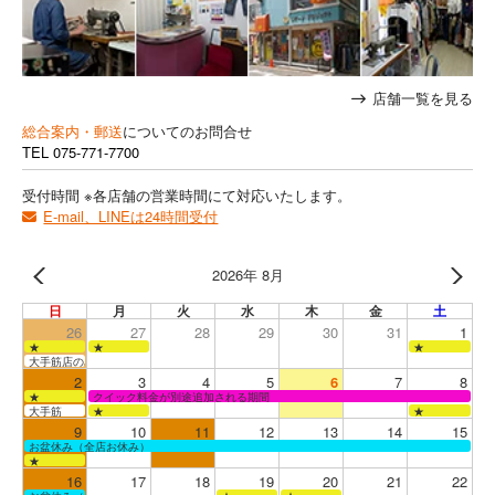
店舗一覧を見る
総合案内・郵送
についてのお問合せ
TEL
075-771-7700
受付時間 ※各店舗の営業時間にて対応いたします。
E-mail、LINEは24時間受付
2026年 8月
日
月
火
水
木
金
土
26
27
28
29
30
31
1
★
★
★
大手筋店のみ営業
2
3
4
5
6
7
8
★
クイック料金が別途追加される期間
大手筋
★
★
9
10
11
12
13
14
15
お盆休み（全店お休み）
★
16
17
18
19
20
21
22