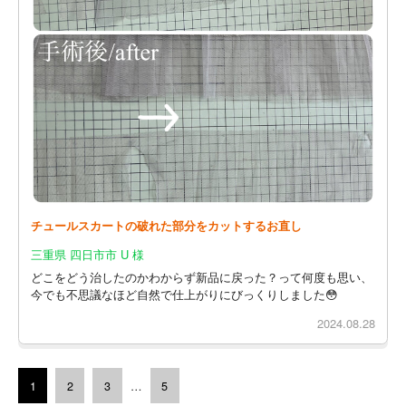
チュールスカートの破れた部分をカットするお直し
三重県 四日市市 U 様
どこをどう治したのかわからず新品に戻った？って何度も思い、
今でも不思議なほど自然で仕上がりにびっくりしました😳
2024.08.28
1
2
3
…
5