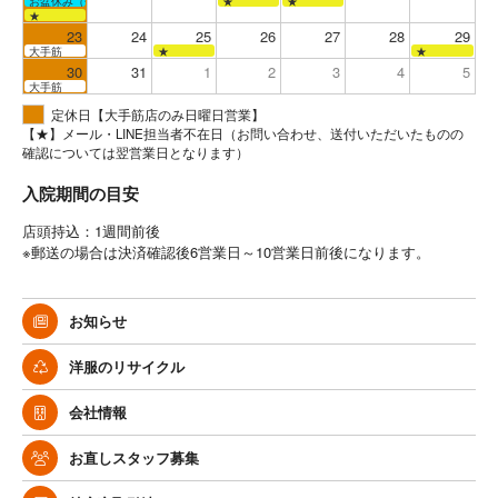
お盆休み（全店お休み）
★
★
★
23
24
25
26
27
28
29
大手筋
★
★
30
31
1
2
3
4
5
大手筋
定休日【大手筋店のみ日曜日営業】
【★】メール・LINE担当者不在日（お問い合わせ、送付いただいたものの
確認については翌営業日となります）
入院期間の目安
店頭持込：1週間前後
※郵送の場合は決済確認後6営業日～10営業日前後になります。
お知らせ
洋服のリサイクル
会社情報
お直しスタッフ募集