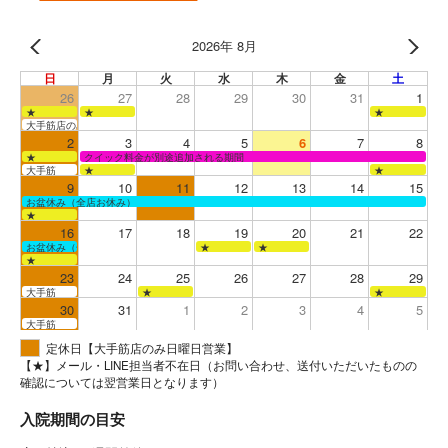
2026年 8月
日
月
火
水
木
金
土
26
27
28
29
30
31
1
★
★
★
大手筋店のみ営業
2
3
4
5
6
7
8
★
クイック料金が別途追加される期間
大手筋
★
★
9
10
11
12
13
14
15
お盆休み（全店お休み）
★
16
17
18
19
20
21
22
お盆休み（全店お休み）
★
★
★
23
24
25
26
27
28
29
大手筋
★
★
30
31
1
2
3
4
5
大手筋
定休日【大手筋店のみ日曜日営業】
【★】メール・LINE担当者不在日（お問い合わせ、送付いただいたものの
確認については翌営業日となります）
入院期間の目安