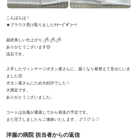
こんばんは！
★ブラウス受け取りましたｷﾀ━(ﾟ∀ﾟ)━!
超絶美しい仕上がり·͜·ᰔᩚ·͜·ᰔᩚ·͜·ᰔᩚ
ありがとうございます😊
流石です。
入手したヴィンテージボタン屋さんに、届くなり着替えて見せにいき
ました😊
ボタン屋さんにため大好評でした！
大満足です。
ありがとうございました。
コートは台風が通過してから発送の予定です。
また完了しましたらご連絡いたします。⸜(* ॑ ॑* )⸝♡
洋服の病院 担当者からの返信