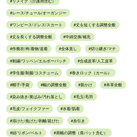
リメイク（介護用含む）
レース/チュール/オーガンジー
ワンピース/ドレス/スカート
丈を短くする調整全般
丈を長くする調整全般
中綿交換/補充
作務衣/袴/着物/道着
全体直し
切り継ぎ/マチ
刺繍/ワッペン/エルボーパッチ
合成皮革/人工皮革
学生服/制服/コスチューム
巻きロック（カール）
帽子/手袋
幅の調整全般
新かけ
本革全般
染み抜き/黄ばみ/汚れ落とし
毛玉/毛羽
毛皮/フェイクファー
水着/肌着
溶けた/焦げた/剥離/延びた
糸引き
紐/リボン/ベルト
肩幅の調整（肩パット含む）