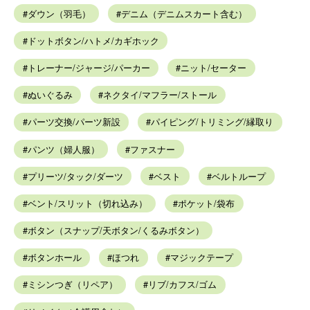
ダウン（羽毛）
デニム（デニムスカート含む）
ドットボタン/ハトメ/カギホック
トレーナー/ジャージ/パーカー
ニット/セーター
ぬいぐるみ
ネクタイ/マフラー/ストール
パーツ交換/パーツ新設
パイピング/トリミング/縁取り
パンツ（婦人服）
ファスナー
プリーツ/タック/ダーツ
ベスト
ベルトループ
ベント/スリット（切れ込み）
ポケット/袋布
ボタン（スナップ/天ボタン/くるみボタン）
ボタンホール
ほつれ
マジックテープ
ミシンつぎ（リペア）
リブ/カフス/ゴム