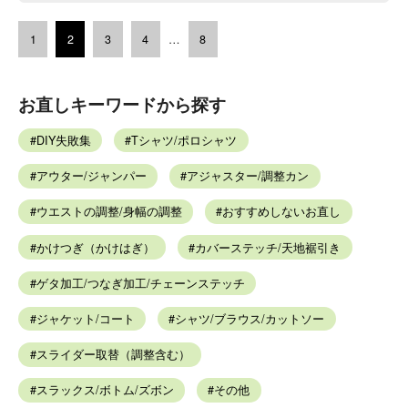
1
2
3
4
…
8
お直しキーワードから探す
DIY失敗集
Tシャツ/ポロシャツ
アウター/ジャンパー
アジャスター/調整カン
ウエストの調整/身幅の調整
おすすめしないお直し
かけつぎ（かけはぎ）
カバーステッチ/天地裾引き
ゲタ加工/つなぎ加工/チェーンステッチ
ジャケット/コート
シャツ/ブラウス/カットソー
スライダー取替（調整含む）
スラックス/ボトム/ズボン
その他