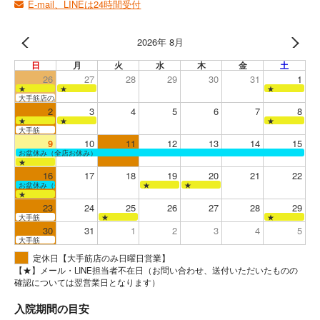
E-mail、LINEは24時間受付
2026年 8月
日
月
火
水
木
金
土
26
27
28
29
30
31
1
★
★
★
大手筋店のみ営業
2
3
4
5
6
7
8
★
★
★
大手筋
9
10
11
12
13
14
15
お盆休み（全店お休み）
★
16
17
18
19
20
21
22
お盆休み（全店お休み）
★
★
★
23
24
25
26
27
28
29
大手筋
★
★
30
31
1
2
3
4
5
大手筋
定休日【大手筋店のみ日曜日営業】
【★】メール・LINE担当者不在日（お問い合わせ、送付いただいたものの
確認については翌営業日となります）
入院期間の目安