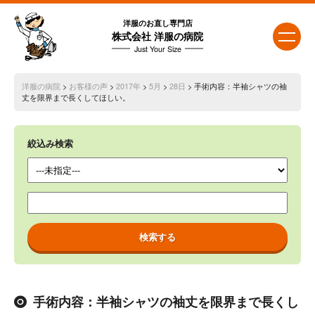
洋服のお直し専門店
株式会社 洋服の病院
Just Your Size
洋服の病院
>
お客様の声
>
2017年
>
5月
>
28日
> 手術内容：半袖シャツの袖
丈を限界まで長くしてほしい。
絞込み検索
手術内容：半袖シャツの袖丈を限界まで長くし