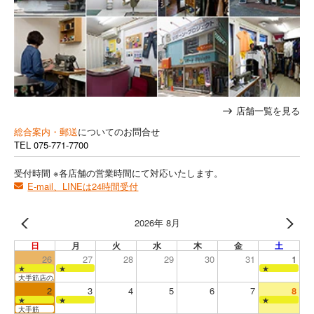
店舗一覧を見る
総合案内・郵送
についてのお問合せ
TEL
075-771-7700
受付時間 ※各店舗の営業時間にて対応いたします。
E-mail、LINEは24時間受付
2026年 8月
日
月
火
水
木
金
土
26
27
28
29
30
31
1
★
★
★
大手筋店のみ営業
2
3
4
5
6
7
8
★
★
★
大手筋