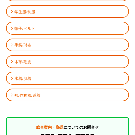
学生服/制服
帽子/ベルト
手袋/財布
本革/毛皮
水着/肌着
袴/作務衣/道着
総合案内・郵送
についてのお問合せ