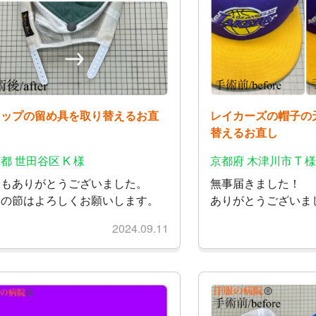
ャップの留め具を取り替えるお直
レイカーズの帽子の
替えるお直し
都 世田谷区 K 様
京都府 木津川市 T 
うもありがとうございました。
無事届きました！
たの節はよろしくお願いします。
ありがとうございま
2024.09.11