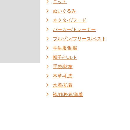
ニット
ぬいぐるみ
ネクタイ/フード
パーカー/トレーナー
ブルゾン/フリース/ベスト
学生服/制服
帽子/ベルト
手袋/財布
本革/毛皮
水着/肌着
袴/作務衣/道着