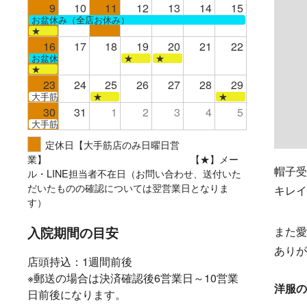
9
10
11
12
13
14
15
お盆休み（全店お休み）
★
16
17
18
19
20
21
22
お盆休み（全店お休み）
★
★
★
23
24
25
26
27
28
29
大手筋
★
★
30
31
1
2
3
4
5
大手筋
定休日【大手筋店のみ日曜日営
業】 【★】メー
帽子受
ル・LINE担当者不在日（お問い合わせ、送付いた
だいたものの確認については翌営業日となりま
キレイ
す）
入院期間の目安
また愛
ありが
店頭持込：1週間前後
※郵送の場合は決済確認後6営業日～10営業
洋服の
日前後になります。