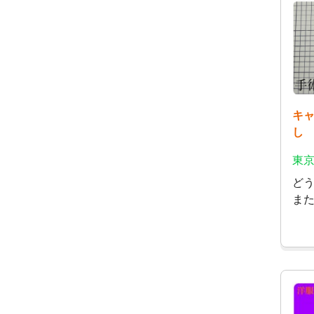
キ
し
東京
ど
ま