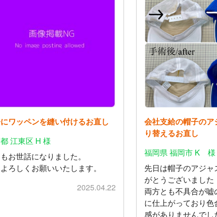
子にワッペンを縫い付けるお直し
会社支給の帽子のア
り替えるお直し
都 江東区 H 様
福岡県 福岡市 K 様
回もお世話になりました。
たよろしくお願いいたします。
先日は帽子のアジャ
がとうございました
2025.04.22
両方とも不具合が嘘
に仕上がっており色
感がありませんでし