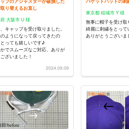
ャップのアジャスターが破損した
バケットハットの刺
で取り替えるお直し
東京都 稲城市 Y 様
府 大阪市 U 様
無事に帽子を受け取
程、キャップを受け取りました。
綺麗に刺繍をとって
品のようになって戻ってきたの
ありがとうございま
、とっても嬉しいです♪
やかでスムーズなご対応、ありが
うございました！
2024.09.09