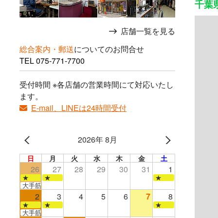
千葉県
店舗一覧を見る
総合案内・郵送
についてのお問合せ
TEL
075-771-7700
受付時間 ※各店舗の営業時間にて対応いたし
ます。
E-mail、LINEは24時間受付
2026年 8月
日
月
火
水
木
金
土
26
27
28
29
30
31
1
★
★
★
大手筋店のみ営業
2
3
4
5
6
7
8
★
★
★
大手筋