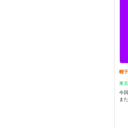
帽
東京
今
ま