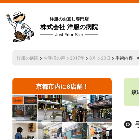
洋服のお直し専門店
株式会社 洋服の病院
Just Your Size
洋服の病院
>
お客様の声
>
2017年
>
8月
>
20日
> 手術内容
京都市内に8店舗！
絞