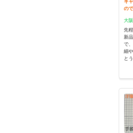
キ
の
大阪
先
新
で
細
と