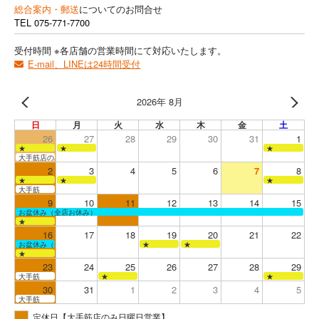
総合案内・郵送
についてのお問合せ
TEL
075-771-7700
受付時間 ※各店舗の営業時間にて対応いたします。
E-mail、LINEは24時間受付
2026年 8月
日
月
火
水
木
金
土
26
27
28
29
30
31
1
★
★
★
大手筋店のみ営業
2
3
4
5
6
7
8
★
★
★
大手筋
9
10
11
12
13
14
15
お盆休み（全店お休み）
★
16
17
18
19
20
21
22
お盆休み（全店お休み）
★
★
★
23
24
25
26
27
28
29
大手筋
★
★
30
31
1
2
3
4
5
大手筋
定休日【大手筋店のみ日曜日営業】