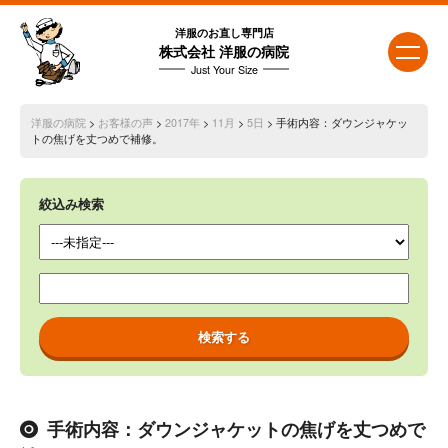
洋服のお直し専門店
株式会社 洋服の病院
Just Your Size
洋服の病院
>
お客様の声
>
2017年
>
11月
>
5日
> 手術内容：ダウンジャケッ
トの焦げを丈つめで補修。
絞込み検索
手術内容：ダウンジャケットの焦げを丈つめで