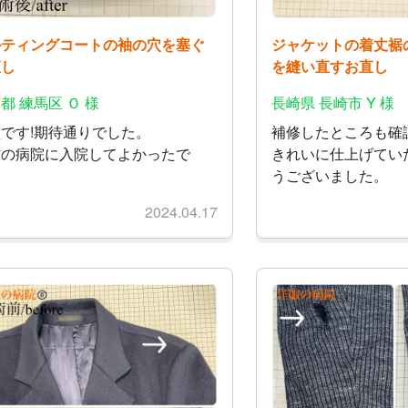
ルティングコートの袖の穴を塞ぐ
ジャケットの着丈裾
直し
を縫い直すお直し
都 練馬区 Ｏ 様
長崎県 長崎市 Y 様
です!期待通りでした。
補修したところも確
方の病院に入院してよかったで
きれいに仕上げてい
。
うございました。
2024.04.17