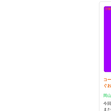
コ
ぐ
岡山
今
ま