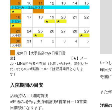
9
10
11
12
13
14
15
お盆休み（全店お休み）
★
16
17
18
19
20
21
22
お盆休み（全店お休み）
★
★
★
23
24
25
26
27
28
29
大手筋
★
★
30
31
1
2
3
4
5
大手筋
定休日【大手筋店のみ日曜日営
業】 【★】メー
いつも
ル・LINE担当者不在日（お問い合わせ、送付いた
だいたものの確認については翌営業日となりま
昨日ダ
す）
奇麗に
入院期間の目安
また何
店頭持込：1週間前後
※郵送の場合は決済確認後6営業日～10営業
洋服の
日前後になります。