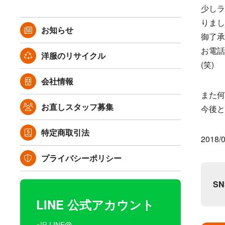
少しラ
りまし
お知らせ
御了承
お電話
洋服のリサイクル
(笑)
会社情報
また何
お直しスタッフ募集
今後と
特定商取引法
2018/0
プライバシーポリシー
S
LINE 公式アカウント
※旧 LINE@