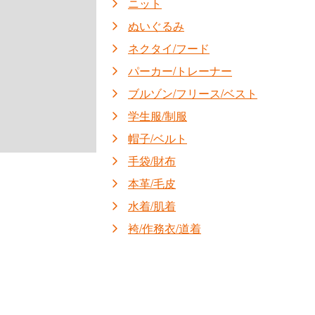
ニット
ぬいぐるみ
ネクタイ/フード
パーカー/トレーナー
ブルゾン/フリース/ベスト
学生服/制服
帽子/ベルト
手袋/財布
本革/毛皮
水着/肌着
袴/作務衣/道着