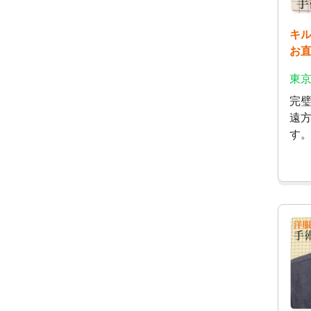
キ
お
東京
完璧
遠
す