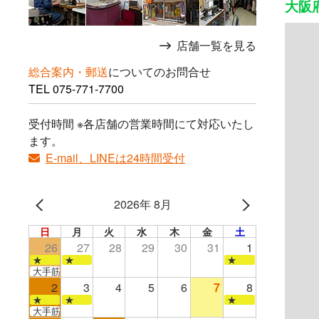
大阪
店舗一覧を見る
総合案内・郵送
についてのお問合せ
TEL
075-771-7700
受付時間 ※各店舗の営業時間にて対応いたし
ます。
E-mail、LINEは24時間受付
2026年 8月
日
月
火
水
木
金
土
26
27
28
29
30
31
1
★
★
★
大手筋店のみ営業
2
3
4
5
6
7
8
★
★
★
大手筋