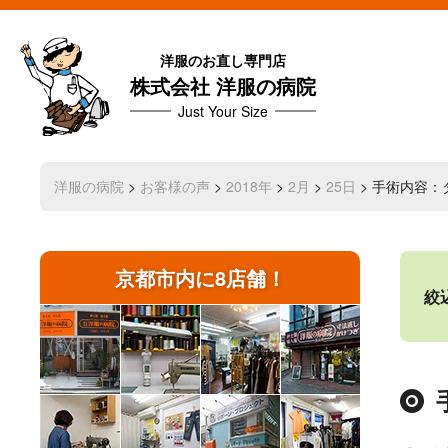
洋服のお直し専門店
株式会社 洋服の病院
Just Your Size
洋服の病院
>
お客様の声
>
2018年
>
2月
>
25日
> 手術内容
京都市内に8店舗！
絞