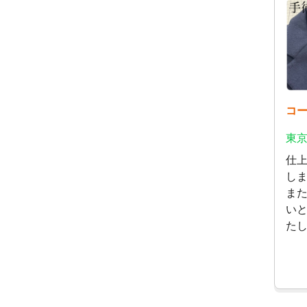
コ
東京
仕
し
ま
い
た