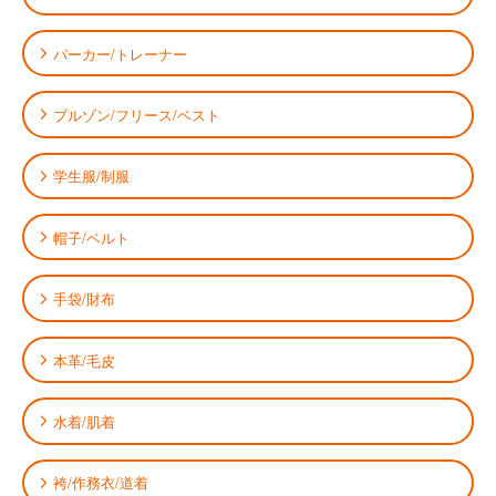
パーカー/トレーナー
ブルゾン/フリース/ベスト
学生服/制服
帽子/ベルト
手袋/財布
本革/毛皮
水着/肌着
袴/作務衣/道着