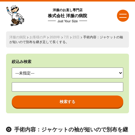
洋服のお直し専門店
株式会社 洋服の病院
Just Your Size
洋服の病院
>
お客様の声
>
2020年
>
7月
>
23日
> 手術内容：ジャケットの袖
が短いので別布を継ぎ足して長くする。
絞込み検索
手術内容：ジャケットの袖が短いので別布を継