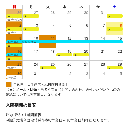
日
月
火
水
木
金
土
26
27
28
29
30
31
1
★
★
★
大手筋店のみ営業
2
3
4
5
6
7
8
★
★
★
大手筋
9
10
11
12
13
14
15
お盆休み（全店お休み）
★
16
17
18
19
20
21
22
お盆休み（全店お休み）
★
★
★
23
24
25
26
27
28
29
大手筋
★
★
30
31
1
2
3
4
5
大手筋
定休日【大手筋店のみ日曜日営業】
【★】メール・LINE担当者不在日（お問い合わせ、送付いただいたものの
確認については翌営業日となります）
入院期間の目安
店頭持込：1週間前後
※郵送の場合は決済確認後6営業日～10営業日前後になります。