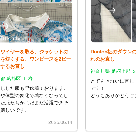
のワイヤーを取る、ジャケットの
Danton社のダウ
丈を短くする、ワンピースを2ピー
れのお直し
にするお直し
神奈川県 足柄上郡 Ｓ
都 葛飾区 Ｔ 様
とてもきれいに直し
直しした服も早速着ております。
です！
みや体型の変化で着なくなってし
どうもありがとうご
った服たちがまだまだ活躍できそ
で嬉しいです。
2025.06.14