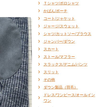
Ｔシャツ/ポロシャツ
かばん/ポーチ
コート/ジャケット
ジャージ/スウェット
シャツ/カットソー/ブラウス
ジャンパー/ダウン
スカート
ストール/マフラー
スラックス/デニム/パンツ
スリット
その他
ダウン製品（羽毛）
ドレス/ワンピース/オールイン
ワン