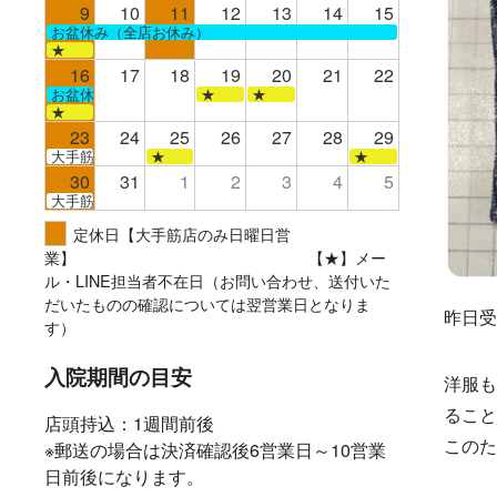
9
10
11
12
13
14
15
お盆休み（全店お休み）
★
16
17
18
19
20
21
22
お盆休み（全店お休み）
★
★
★
23
24
25
26
27
28
29
大手筋
★
★
30
31
1
2
3
4
5
大手筋
定休日【大手筋店のみ日曜日営
業】 【★】メー
ル・LINE担当者不在日（お問い合わせ、送付いた
だいたものの確認については翌営業日となりま
昨日受
す）
入院期間の目安
洋服も
ること
店頭持込：1週間前後
このた
※郵送の場合は決済確認後6営業日～10営業
日前後になります。