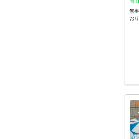
岡山
無
お