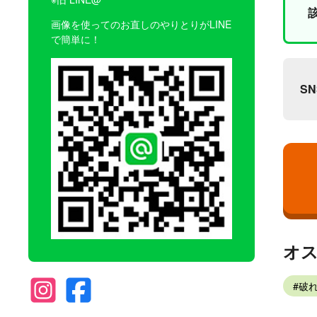
画像を使ってのお直しのやりとりがLINE
で簡単に！
S
オ
破