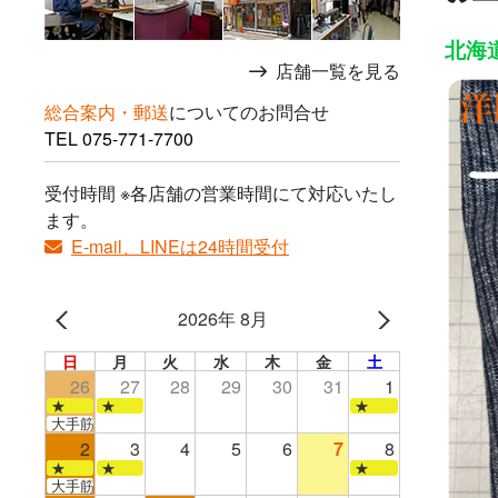
北海道
店舗一覧を見る
総合案内・郵送
についてのお問合せ
TEL
075-771-7700
受付時間 ※各店舗の営業時間にて対応いたし
ます。
E-mail、LINEは24時間受付
2026年 8月
日
月
火
水
木
金
土
26
27
28
29
30
31
1
★
★
★
大手筋店のみ営業
2
3
4
5
6
7
8
★
★
★
大手筋