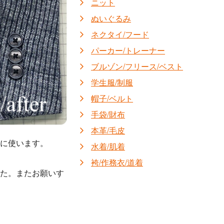
ニット
ぬいぐるみ
ネクタイ/フード
パーカー/トレーナー
ブルゾン/フリース/ベスト
学生服/制服
帽子/ベルト
手袋/財布
本革/毛皮
に使います。
水着/肌着
袴/作務衣/道着
した。またお願いす