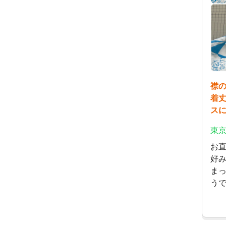
襟
着
ス
東京
お
好
ま
う