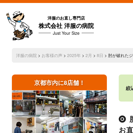
洋服のお直し専門店
株式会社 洋服の病院
Just Your Size
洋服の病院
>
お客様の声
>
2025年
>
2月
>
8日
> 肘が破れた
京都市内に8店舗！
絞
お