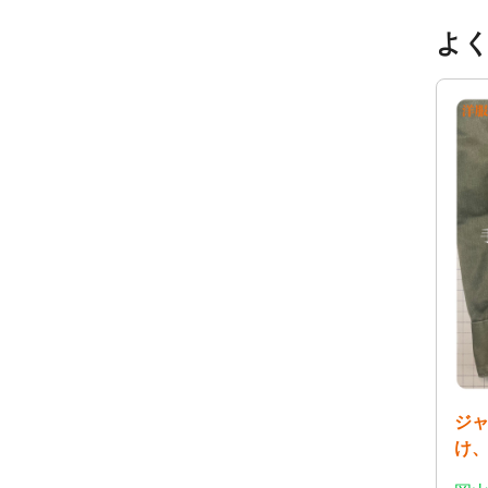
よ
ジ
け