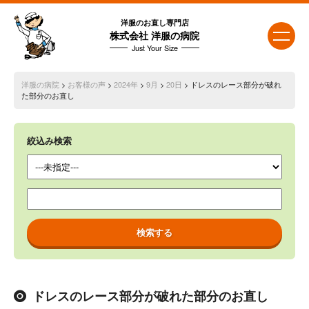
洋服のお直し専門店
株式会社 洋服の病院
Just Your Size
洋服の病院
>
お客様の声
>
2024年
>
9月
>
20日
> ドレスのレース部分が破れ
た部分のお直し
絞込み検索
ドレスのレース部分が破れた部分のお直し