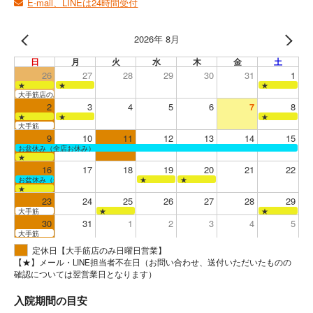
E-mail、LINEは24時間受付
2026年 8月
日
月
火
水
木
金
土
26
27
28
29
30
31
1
★
★
★
大手筋店のみ営業
2
3
4
5
6
7
8
★
★
★
大手筋
9
10
11
12
13
14
15
お盆休み（全店お休み）
★
16
17
18
19
20
21
22
お盆休み（全店お休み）
★
★
★
23
24
25
26
27
28
29
大手筋
★
★
30
31
1
2
3
4
5
大手筋
定休日【大手筋店のみ日曜日営業】
【★】メール・LINE担当者不在日（お問い合わせ、送付いただいたものの
確認については翌営業日となります）
入院期間の目安