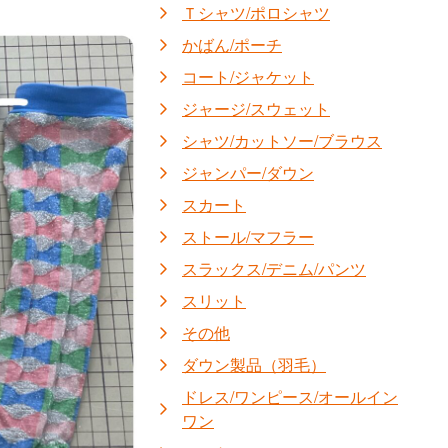
Ｔシャツ/ポロシャツ
かばん/ポーチ
コート/ジャケット
ジャージ/スウェット
シャツ/カットソー/ブラウス
ジャンパー/ダウン
スカート
ストール/マフラー
スラックス/デニム/パンツ
スリット
その他
ダウン製品（羽毛）
ドレス/ワンピース/オールイン
ワン