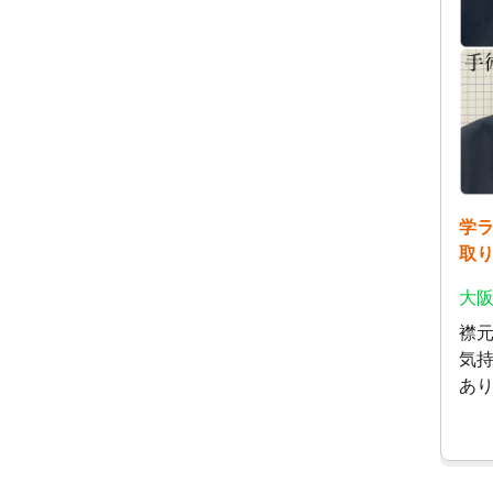
学
取
大阪
襟
気
あり