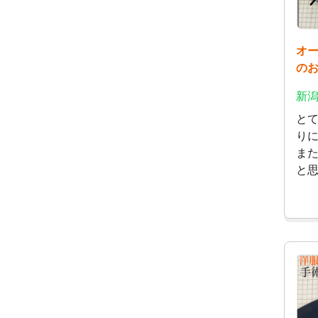
オ
の
新潟
と
り
ま
と