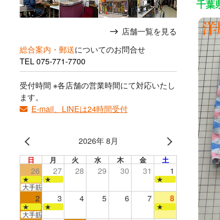
千葉県
店舗一覧を見る
総合案内・郵送
についてのお問合せ
TEL
075-771-7700
受付時間 ※各店舗の営業時間にて対応いたし
ます。
E-mail、LINEは24時間受付
2026年 8月
日
月
火
水
木
金
土
26
27
28
29
30
31
1
★
★
★
大手筋店のみ営業
2
3
4
5
6
7
8
★
★
★
大手筋