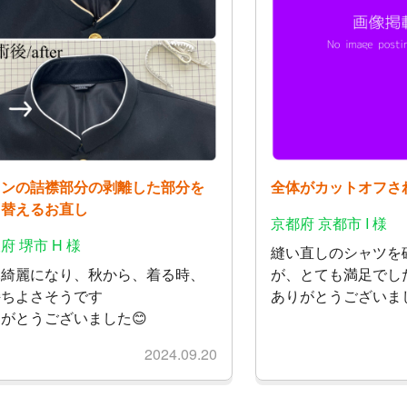
ランの詰襟部分の剥離した部分を
全体がカットオフさ
り替えるお直し
京都府 京都市 I 様
府 堺市 H 様
縫い直しのシャツを
元綺麗になり、秋から、着る時、
が、とても満足でし
持ちよさそうです
ありがとうございま
がとうございました😊
2024.09.20