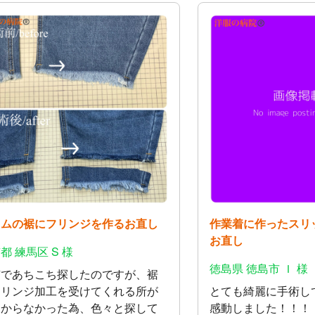
ニムの裾にフリンジを作るお直し
作業着に作ったスリ
お直し
都 練馬区 S 様
徳島県 徳島市 Ｉ 様
京であちこち探したのですが、裾
フリンジ加工を受けてくれる所が
とても綺麗に手術し
つからなかった為、色々と探して
感動しました！！！