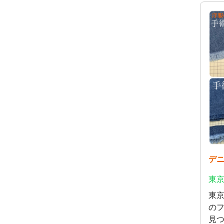
デ
東京
東
の
見