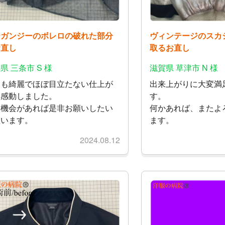
ーガンジーのボレロの破れた部分
ヴィンテージのスカ
お直し
取るお直し
県 三条市 S 様
滋賀県 草津市 N 様
ても綺麗でほぼ目立たない仕上が
出来上がりに大変満
に感動しました。
す。
た機会があれば是非お願いしたい
何かあれば、またよ
思います。
ます。
2024.08.12