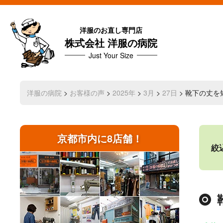
洋服のお直し専門店
株式会社 洋服の病院
Just Your Size
洋服の病院
>
お客様の声
>
2025年
>
3月
>
27日
> 靴下の丈を
京都市内に8店舗！
絞