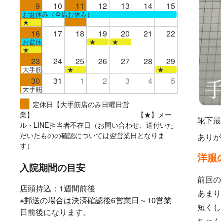
9
10
11
12
13
14
15
お盆休み（全店お休み）
★
16
17
18
19
20
21
22
お盆休み（全店お休み）
★
★
★
23
24
25
26
27
28
29
大手筋
★
★
30
31
1
2
3
4
5
大手筋
定休日【大手筋店のみ日曜日営
業】 【★】メー
靴下最
ル・LINE担当者不在日（お問い合わせ、送付いた
だいたものの確認については翌営業日となりま
ありが
す）
洋服
入院期間の目安
前回の
店頭持込：1週間前後
あまり
※郵送の場合は決済確認後6営業日～10営業
短くし
日前後になります。
ちゃん