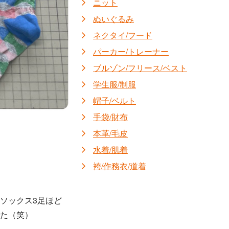
ニット
ぬいぐるみ
ネクタイ/フード
パーカー/トレーナー
ブルゾン/フリース/ベスト
学生服/制服
帽子/ベルト
手袋/財布
本革/毛皮
水着/肌着
袴/作務衣/道着
ソックス3足ほど
た（笑）