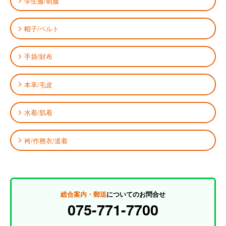
学生服/制服
帽子/ベルト
手袋/財布
本革/毛皮
水着/肌着
袴/作務衣/道着
総合案内・郵送
についてのお問合せ
075-771-7700