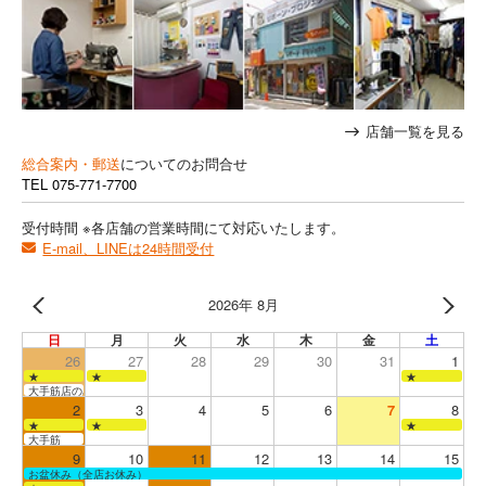
店舗一覧を見る
総合案内・郵送
についてのお問合せ
TEL
075-771-7700
受付時間 ※各店舗の営業時間にて対応いたします。
E-mail、LINEは24時間受付
2026年 8月
日
月
火
水
木
金
土
26
27
28
29
30
31
1
★
★
★
大手筋店のみ営業
2
3
4
5
6
7
8
★
★
★
大手筋
9
10
11
12
13
14
15
お盆休み（全店お休み）