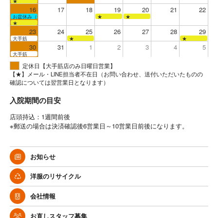
★
16
17
18
19
20
21
22
お盆休み（全店お休み）
★
★
★
23
24
25
26
27
28
29
大手筋
★
★
30
31
1
2
3
4
5
大手筋
定休日【大手筋店のみ日曜日営業】
【★】メール・LINE担当者不在日（お問い合わせ、送付いただいたものの
確認については翌営業日となります）
入院期間の目安
店頭持込：1週間前後
※郵送の場合は決済確認後6営業日～10営業日前後になります。
お知らせ
洋服のリサイクル
会社情報
お直しスタッフ募集