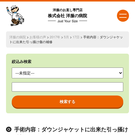
洋服のお直し専門店
株式会社 洋服の病院
Just Your Size
洋服の病院
>
お客様の声
>
2017年
>
5月
>
17日
> 手術内容：ダウンジャケッ
トに出来た引っ掻け傷の補修
絞込み検索
手術内容：ダウンジャケットに出来た引っ掻け