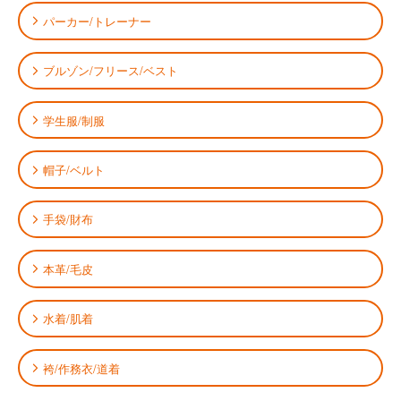
パーカー/トレーナー
ブルゾン/フリース/ベスト
学生服/制服
帽子/ベルト
手袋/財布
本革/毛皮
水着/肌着
袴/作務衣/道着