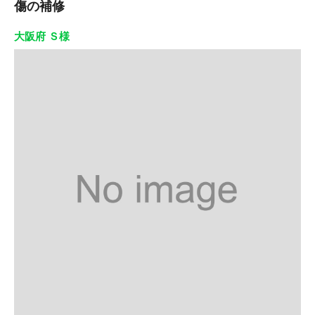
傷の補修
大阪府 Ｓ様