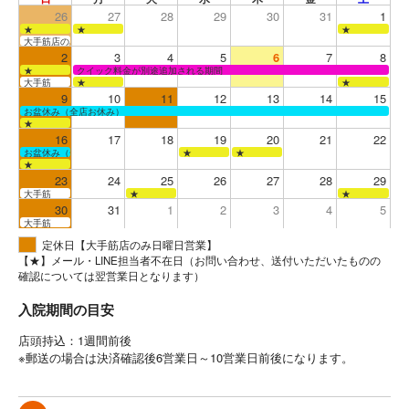
26
27
28
29
30
31
1
★
★
★
大手筋店のみ営業
2
3
4
5
6
7
8
★
クイック料金が別途追加される期間
大手筋
★
★
9
10
11
12
13
14
15
お盆休み（全店お休み）
★
16
17
18
19
20
21
22
お盆休み（全店お休み）
★
★
★
23
24
25
26
27
28
29
大手筋
★
★
30
31
1
2
3
4
5
大手筋
定休日【大手筋店のみ日曜日営業】
【★】メール・LINE担当者不在日（お問い合わせ、送付いただいたものの
確認については翌営業日となります）
入院期間の目安
店頭持込：1週間前後
※郵送の場合は決済確認後6営業日～10営業日前後になります。