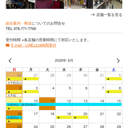
店舗一覧を見る
総合案内・郵送
についてのお問合せ
TEL
075-771-7700
受付時間 ※各店舗の営業時間にて対応いたします。
E-mail、LINEは24時間受付
2026年 8月
日
月
火
水
木
金
土
26
27
28
29
30
31
1
★
★
★
大手筋店のみ営業
2
3
4
5
6
7
8
★
★
★
大手筋
9
10
11
12
13
14
15
お盆休み（全店お休み）
★
16
17
18
19
20
21
22
お盆休み（全店お休み）
★
★
★
23
24
25
26
27
28
29