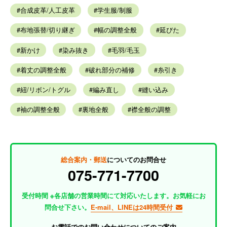
合成皮革/人工皮革
学生服/制服
布地張替/切り継ぎ
幅の調整全般
延びた
新かけ
染み抜き
毛羽/毛玉
着丈の調整全般
破れ部分の補修
糸引き
紐/リボン/トグル
編み直し
縫い込み
袖の調整全般
裏地全般
襟全般の調整
総合案内・郵送
についてのお問合せ
075-771-7700
受付時間 ※各店舗の営業時間にて対応いたします。お気軽にお
問合せ下さい。
E-mail、LINEは24時間受付
お電話でのお問い合わせについてのご案内