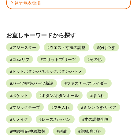
袴/作務衣/道着
お直しキーワードから探す
アジャスター
ウエスト寸法の調整
かけつぎ
ゴム/リブ
スリット/プリーツ
その他
ドットボタン/バネホックボタン/ハトメ
パーツ交換/パーツ新設
ファスナー/スライダー
ポケット
ボタン/ボタンホール
ほつれ
マジックテープ
マチ入れ
ミシンつぎ/リペア
リメイク
レース/ワッペン
丈の調整全般
中綿補充/中綿取替
刺繍
剥離/焦げた