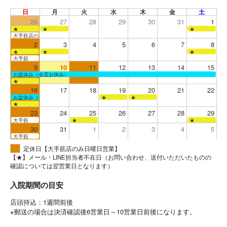
日
月
火
水
木
金
土
26
27
28
29
30
31
1
★
★
★
大手筋店のみ営業
2
3
4
5
6
7
8
★
★
★
大手筋
9
10
11
12
13
14
15
お盆休み（全店お休み）
★
16
17
18
19
20
21
22
お盆休み（全店お休み）
★
★
★
23
24
25
26
27
28
29
大手筋
★
★
30
31
1
2
3
4
5
大手筋
定休日【大手筋店のみ日曜日営業】
【★】メール・LINE担当者不在日（お問い合わせ、送付いただいたものの
確認については翌営業日となります）
入院期間の目安
店頭持込：1週間前後
※郵送の場合は決済確認後6営業日～10営業日前後になります。