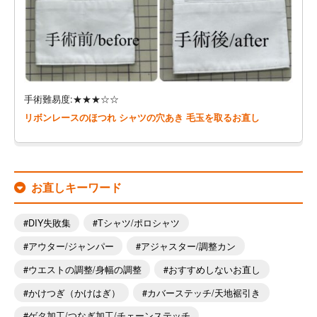
手術難易度:★★★☆☆
リボンレースのほつれ シャツの穴あき 毛玉を取るお直し
お直しキーワード
DIY失敗集
Tシャツ/ポロシャツ
アウター/ジャンパー
アジャスター/調整カン
ウエストの調整/身幅の調整
おすすめしないお直し
かけつぎ（かけはぎ）
カバーステッチ/天地裾引き
ゲタ加工/つなぎ加工/チェーンステッチ