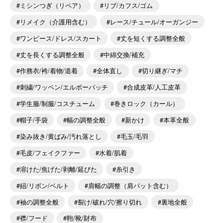
ミシンつぎ（リペア）
リブ/カフス/ゴム
リメイク（介護用含む）
レース/チュール/オーガンジー
ワンピース/ドレス/スカート
丈を短くする調整全般
丈を長くする調整全般
中綿交換/補充
作務衣/袴/着物/道着
全体直し
切り継ぎ/マチ
刺繍/ワッペン/エルボーパッチ
合成皮革/人工皮革
学生服/制服/コスチューム
巻きロック（カール）
帽子/手袋
幅の調整全般
新かけ
本革全般
染み抜き/黄ばみ/汚れ落とし
毛玉/毛羽
毛皮/フェイクファー
水着/肌着
溶けた/焦げた/剥離/延びた
糸引き
紐/リボン/ベルト
肩幅の調整（肩パット含む）
袖の調整全般
裂け/破れ/穴/擦り切れ
裏地全般
襟/フード
鞄/靴/財布